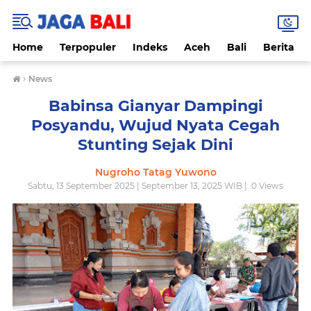
Home
Terpopuler
Indeks
Aceh
Bali
Berita
›
News
Babinsa Gianyar Dampingi
Posyandu, Wujud Nyata Cegah
Stunting Sejak Dini
Nugroho Tatag Yuwono
Sabtu, 13 September 2025 | September 13, 2025 WIB |
0
Views