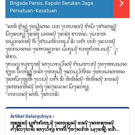
Brigade Persis, Kapolri Serukan Jaga
Persatuan-Kesatuan
“ᬓᬫᬶ ᬇᬶᬦ᭄ᬯᬸᬂ ᬫᬾᬲ᭄ᬢᬶᬓᬦ ᬧᬭ ᬧᬾᬮᬚᬭ᭄ ᬩᬶᬲᬶ ᬩᬾᬃᬓᬦ᭄ᬢ᭄
ᬲᭂᬓᭀᬮ᭄ᬳ ᬤᬾᬓᬸᬂ ᬅᬫᬦ᭄ ᬤᬾᬓᬸᬂ ᬜᬫᬦ, ᬲᬾᬭᬢ
ᬫᬲ᭄ᬫᬭᬓᬢ᭄ ᬯᬶᬂ ᬩᬾᬃᬅᬢᬶᬧᬢ᭄ᬲ ᬤᬶ ᬧᬕᬶ ᬳᬭᬶ ᬤᬾᬧᬢ᭄
ᬫᬾᬭᬲᬓᬦ ᬓᬾᬮᬦ᭄ᬘᬭᬦ ᬅᬭᬸᬲ᭄ ᬮᬯᬸᬮᬶᬢ᭄ᬧᬲ᭄,” ᬸ᭞
ᬚᬃᬜ.
ᬮᬾᬪᬸᬄ ᬮᬸᬜᬸᬢ᭄ ᬓᬧᭀᬮ᭄ᬲᭂᬓ᭄ ᬕᬶᬅᬜᬭ᭄ ᬫᬾᬢᬾᬖᬲᬦ
ᬩ᭄ᬳᬯ ᬧᬶᬳᬓ᭄ᬳ᭄ᬜ ᬯᬓᬂ ᬢᬾᬭᬸᬲ᭄ ᬓᭀᬲ᭄ᬲᬶᬢᭂᬦ ᬫᬾᬮᬲᬓᬢᬦ
ᬓᬾᬖᭂᬢ᭄ᬯᬾᬢᬶᬂ ᬧᭀᬲ᭄ ᬧᬕᬶ ᬤᬶ ᬢᬶᬢᬶᬓ᭄-ᬢᬶᬢᬶᬓ᭄ ᬭᬯᬦ᭄
ᬓᬾᬫᬘᬢᬦ᭄ ᬫᬯᬸᬂ ᬤᬾᬤᬾᬪᬦ ᬲᭂᬓᭀᬮ᭄ᬳ.
“ᬳᬭᬧᬦ᭄ ᬓᬫᬶ, ᬓᬾᬳᬤᬶ
Artikel Selanjutnya
ᬯᬸᬚᬸᬚ᭄ᬓᬦ᭄ ᬲ᭄ᬢᬩᬶᬮᬶᬢ᭄ᬲ᭄ ᬓᬾᬫᬸᬦ᭄ᬯᬦ᭄ ᬤᬦ᭄ ᬓᬾᬫᬚᬸᬯᬦ᭄
ᬏᬓᭀᬫᭀᬦᬶ ᬓᬧᭀᬮ᭄ᬤ ᬩᬮᬶ ᬫᬾᬦᬾᬭᬶᬫ ᬅᬸᬤᬾᬦ᭄ᬘᬶ ᬤᬭᬶ