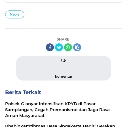
ᬩᬂᬓ᭄ ᬫᬦᬤᬶᬭᬶ
News
SHARE
komentar
Berita Terkait
Polsek Gianyar Intensifkan KRYD di Pasar
Samplangan, Cegah Premanisme dan Jaga Rasa
Aman Masyarakat
Bhabinkamtibmas Desa Singakerta Hadiri Gerakan