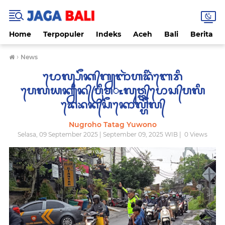
Home
Terpopuler
Indeks
Aceh
Bali
Berita
›
News
ᬧᭀᬮ᭄ᬲᭂᬓ᭄​ᬕ᭄ᬬᬜᬃ​ᬳᬤᬶᬃ​ᬩᬾᬭᬶ​
ᬧᬾᬮᬬᬦ᭄ᬬᬶᬦ᭄​ᬧ᭄ᬭᬶᬫ​ᮧᬮᬸᬯ᭄ᬢ᭄​ᬧᭀᬲ᭄​ᬧᬮᬶ​
ᬤᬾᬪᬦ᭄​ᬲᭂᬓᭀᬮ᭄ᬳᭂᬮ᭄
Nugroho Tatag Yuwono
Selasa, 09 September 2025 | September 09, 2025 WIB |
0
Views