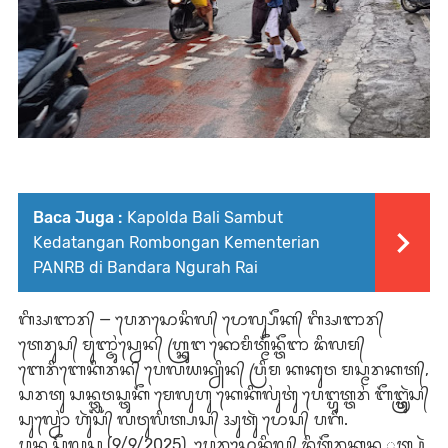
Baca Juga :
Kapolda Bali Sambut
Kedatangan Rombongan Kementerian
PANRB di Bandara Ngurah Rai
ᬕᬶᬅᬜᬭ᭄ — ᬧᬾᬭᬲᭀᬦᬶᬮ᭄ ᬧᭀᬮ᭄ᬲᭂᬓ᭄ ᬕᬶᬅᬜᬭ᭄
ᬢᬾᬭᬸᬲ᭄ ᬫᬸᬜ᭄ᬚᬸᬂᬲ᭄ᬯᬾᬦ᭄ ᬳ᭄ᬭ᭄ᬓᬸᬗ ᬓᭀᬫᬶᬢ᭄ᬫᭂᬦ᭄ᬢᭂᬜ ᬤᬶᬮᬫ᭄
ᬩᬾᬭᬶᬩᬾᬓᬶᬭᬦ᭄ ᬧᬾᬮᬬᬦ᭄ᬬᬶᬦ᭄ ᬧ᭄ᬭᬶᬫ ᬓᬓᬸᬯ ᬫᬲ᭄ᬫᬭᬓᬢ᭄,
ᬲᬭᬢᬸ ᬲᬦ᭄ᬢ᭄ᬮᬸᬯᬲ᭄ᬢᬸᬓᭂ ᬫᬾᬮᬸᬳᬸ ᬓᬾᬓᬶᬮᬸᬂᬢᬸᬂ ᬧᬾᬗ᭄ᬳᬸᬢ᭄ᬢᬭᬂ ᬩᭂᬗ᭄ᬳ᭄ᬭ᭄ᬢᬸᬃᬲ᭄
ᬲᬸᬮ᭄ᬯᭀᬂ ᬳᬸᬃᬲ᭄ ᬮᬯᬸᬮᬶᬢ᭄ᬧᬲ᭄ ᬅᬸᬢᬸᬃ ᬧᭀᬲ᭄ ᬧᬕᬶ.
ᬧᬦ ᬲᭂᬮᬸᬲ (9/9/2025), ᬧᬾᬭᬲᭀᬦᬶᬮ᭄ ᬤᬶᬢᭂᬭ᭄ᬚᬸᬓ᭄ᬦᬦ ᬸᬢ᭄ᬧᬸᬃ