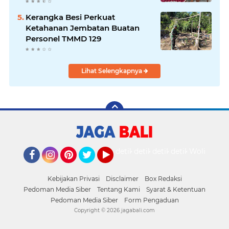
Penculikan Anak
Kerangka Besi Perkuat
Ketahanan Jembatan Buatan
Personel TMMD 129
Lihat Selengkapnya
detikOto
detikTravel
detikFood
detikHealth
Wolipop
Facebook
Instagram
Pinterest
Twitter
YouTube
Kebijakan Privasi
Disclaimer
Box Redaksi
Pedoman Media Siber
Tentang Kami
Syarat & Ketentuan
Pedoman Media Siber
Form Pengaduan
Copyright ©
2026 jagabali.com