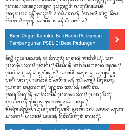
ᬫᬾᬮᬲᬓᬢᬦ᭄ᬯᬓᬢ᭄ᬢᬦ ᬧᬾᬗ᭄ᬳᬸᬢ᭄ᬢᬭᬂ ᬮᬯᬸᬮᬶᬢ᭄ᬧᬲ᭄
ᬤᬾᬤᬾᬧᬦ ᬲ᭄ᬤ᭄ ᬦᬾᬓᬺᬭᬶ 2 ᬕᬶᬅᬜᬭ᭄, ᬚᬮᬦ᭄ ᬭᬢ᭄ᬦ, ᬤᭂᬲ
ᬢᭂᬕᬮ᭄ ᬢᬸᬕᬸ, ᬓᬾᬓᬫᬢᬦ᭄ ᬕᬶᬅᬜᬭ᭄.
Baca Juga :
Kapolda Bali Hadiri Peresmian
Pembangunan PSEL Di Desa Pedungan
ᬫᭂᬲ᭄ᬓᬶ ᬘ᭄ᬯᬘ ᬲᬅᬢ᭄ ᬢᬸ ᬤᬶᬖᬸᬬᬸᬃ ᬳᬸᬚᬦ᭄ ᬕᬾᬭᬶᬫᬶᬲ᭄, ᬧᬭ
ᬧᬾᬭᬲᭀᬦᬶᬮ᭄ ᬢᬾᬢᬧ᭄ ᬲᬶᬖᬧ᭄ ᬫᬾᬮᬲᬓᬢᬦ ᬢᬸᬕᬲ᭄
ᬤᬾᬫᬶ ᬘᬶᬧ᭄ᬢᬦ᭄ ᬲᬶᬢ᭄ᬯᬮᬶᬲ᭄ᬯᬸᬯ᭄ ᬅᬫᬦ᭄ ᬤᬾᬢᬾᬭ᭄ᬪ, ᬓᬸᬲᬸᬓ᭄ᬲ᭄ᬜ
ᬩᬕᬶ ᬧᬭ ᬧᬾᬮᬚᬭ᭄ ᬯᬓᬳᭂᬤᬓ᭄ ᬩᬾᬃᬓᬦ᭄ᬢ᭄ ᬲᭂᬓᭀᬮ᭄ᬳ
ᬲᬾᬭᬢ ᬫᬲ᭄ᬫᬭᬓᬢ᭄ ᬧᬸᬗ᭄ᬕᬸᬜ ᬚᬮᬦ᭄ ᬅᬮᬶᬃᬜ.
ᬤᬾᬯᬸᬂ ᬧᭂᬦᬸᬳ᭄ ᬤᬾᬤᬶᬓᬲᬶ, ᬧᬾᬭᬲᭀᬦᬶᬮ᭄ ᬧᭀᬮ᭄ᬲᭂᬓ᭄
ᬕᬶᬅᬜᬭ᭄ ᬫᬾᬫ᭄ᬩᬸᬢ᭄ᬢᬸ ᬓᬾᬮᬦ᭄ᬘᬭᬦ ᬅᬭᬸᬲ᭄
ᬓᭂᬤᬸᬃᬦᬤᬸᬃᬲ᭄ᬓᬮᬶᬖᬸᬲ ᬩᬾᬭᬶᬩᬾᬓᬶᬦ᭄ᬤᬭᬦ ᬭᬲ ᬅᬫᬦ ᬓᬸᬯᬤ
ᬅᬦᬓ᭄-ᬅᬦᬓ᭄ ᬲᬯᬢ᭄ ᬫᭂᬜᭂᬯᭂᬭᬂᬚᬾᬂ ᬚᬮᬦ᭄.