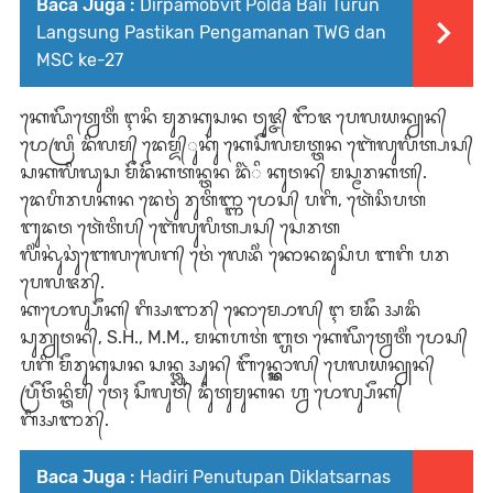
Baca Juga :
Dirpamobvit Polda Bali Turun
Langsung Pastikan Pengamanan TWG dan
MSC ke-27
ᬓᬾᬖᭂᬢ᭄ᬯᬾᬢᬶᬂ ᬇᬦᬶ ᬫᬸᬭᬓᬸᬲᬦ ᬯᬸᬚ᭄ᬚ᭄ ᬜᭂᬚ ᬧᬾᬮᬬᬦ᭄ᬬᬦ᭄
ᬧᭀᬮ᭄ᬭᬶ ᬤᬶᬮᬫ᭄ ᬤᬾᬫ᭄ᬤ᭄ᬸᬓᬸᬂ ᬓᬾᬲᭂᬮᬫᬢ᭄ᬢᬦ ᬩᬾᬃᬮᬸᬮᬶᬢ᭄ᬧᬲ᭄
ᬲᬓᬮᬶᬖᬸᬲ ᬫᭂᬤᭂᬓᬢᬦ᭄ᬢᬦ ᬤᬶᬃᬶ ᬓᬸᬯᬦ᭄ ᬫᬲ᭄ᬫᬭᬓᬢ᭄.
ᬤᬾᬳᬶᬭᬧᬓᬦ ᬤᬾᬯᬸᬂ ᬭᬸᬢᬶᬜ᭄ᬜ ᬧᭀᬲ᭄ ᬧᬕᬶ, ᬢᬾᬃᬘᬶᬧᬢ
ᬩᬸᬤᬯ ᬢᬾᬃᬢᬶᬧ᭄ ᬩᬾᬃᬮᬸᬮᬶᬢ᭄ᬧᬲ᭄ ᬲᬾᬭᬢ
ᬮᬶᬂᬔᬸᬂᬘᬸᬂᬩᬾᬮᬮᬾᬕ᭄ ᬯᬾᬂ ᬮᬾᬪᬶᬂ ᬓᭀᬦᬤᬸᬲᬶᬧ ᬩᬕᬶ ᬧᬭ
ᬧᬾᬮᬚᬭ᭄.
ᬓᬧᭀᬮ᭄ᬲᭂᬓ᭄ ᬕᬶᬅᬜᬭ᭄ ᬓᭀᬫ᭄ᬧᭀᬮ᭄ ᬇ ᬫᬤᭂ ᬅᬤᬶ
ᬲᬸᬭ᭄ᬬᬯᬦ᭄, S.H., M.M., ᬫᬓᬳᬢᬂ ᬩ᭄ᬳᬯ ᬓᬾᬖᭂᬢ᭄ᬯᬾᬢᬶᬂ ᬧᭀᬲ᭄
ᬧᬕᬶ ᬫᭂᬭᬸᬓᬸᬲᬦ ᬲᬦ᭄ᬢ᭄ᬮᬸ ᬅᬸᬦ᭄ ᬩᭂᬦ᭄ᬢ᭄ᬓᭀᬮ᭄ ᬧᬾᬮᬬᬦ᭄ᬬᬦ᭄
ᬧ᭄ᬭᭂᬯᭂᬦ᭄ᬢᬶᬫ᭄ ᬯᬾᬄ ᬲᭂᬮᬸᬯ᭄ ᬤᬶᬸᬢᬸᬫᬸᬓᬦ ᬳ᭄ᬯ ᬧᭀᬮ᭄ᬲᭂᬓ᭄
ᬕᬶᬅᬜᬭ᭄.
Baca Juga :
Hadiri Penutupan Diklatsarnas