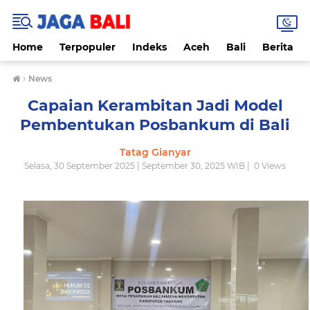
Home
Terpopuler
Indeks
Aceh
Bali
Berita
›
News
Capaian Kerambitan Jadi Model
Pembentukan Posbankum di Bali
Tatag Gianyar
Selasa, 30 September 2025 | September 30, 2025 WIB |
0
Views