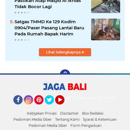
Pastikan Atap Masjid Al Ikhlas
Tidak Bocor Lagi
Satgas TMMD Ke 129 Kodim
0904/Paser Pasang Lantai Baru
Pada Rumah Bapak Harim
Lihat Selengkapnya
detikOto
detikTravel
detikFood
detikHealth
Wolipop
Facebook
Instagram
Pinterest
Twitter
YouTube
Kebijakan Privasi
Disclaimer
Box Redaksi
Pedoman Media Siber
Tentang Kami
Syarat & Ketentuan
Pedoman Media Siber
Form Pengaduan