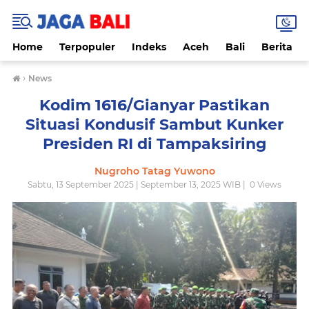
Home
Terpopuler
Indeks
Aceh
Bali
Berita
›
News
Kodim 1616/Gianyar Pastikan
Situasi Kondusif Sambut Kunker
Presiden RI di Tampaksiring
Nugroho Tatag Yuwono
Sabtu, 13 September 2025 | September 13, 2025 WIB |
0
Views