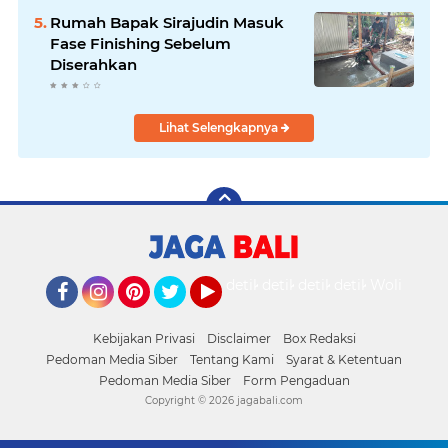
Rumah Bapak Sirajudin Masuk
Fase Finishing Sebelum
Diserahkan
Lihat Selengkapnya
detikOto
detikTravel
detikFood
detikHealth
Wolipop
Facebook
Instagram
Pinterest
Twitter
YouTube
Kebijakan Privasi
Disclaimer
Box Redaksi
Pedoman Media Siber
Tentang Kami
Syarat & Ketentuan
Pedoman Media Siber
Form Pengaduan
Copyright ©
2026 jagabali.com