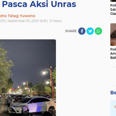
Pasca Aksi Unras
Pol
Sat
Gia
oho Tatag Yuwono
Kasu
025 | September 05, 2025 WIB |
0
Views
Med
SHARE
Pol
Ama
Bali
Dis
Be