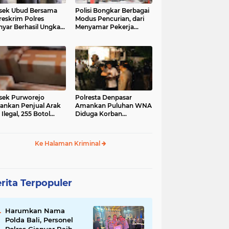
sek Ubud Bersama
Polisi Bongkar Berbagai
reskrim Polres
Modus Pencurian, dari
nyar Berhasil Ungkap
Menyamar Pekerja
s Curanmor Viral di
hingga Bobol Gerai
ia Sosial
sek Purworejo
Polresta Denpasar
nkan Penjual Arak
Amankan Puluhan WNA
 Ilegal, 255 Botol
Diduga Korban
ita
Penyekapan Akan di
Jadikan Operator Scam
Ke Halaman Kriminal
rita Terpopuler
Harumkan Nama
Polda Bali, Personel