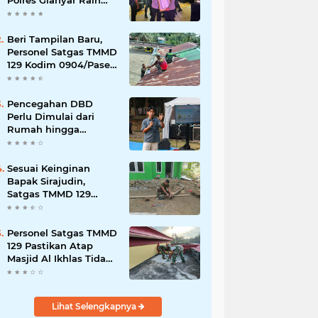
Polres Gianyar Raih
Penghargaan
Hoegeng Awards 2026
Beri Tampilan Baru,
Personel Satgas TMMD
129 Kodim 0904/Paser
Cat Atap Rumah
Marbot
Pencegahan DBD
Perlu Dimulai dari
Rumah hingga
Lingkungan Sekolah
Sesuai Keinginan
Bapak Sirajudin,
Satgas TMMD 129
Ubah Tampilan
Rumahnya
Personel Satgas TMMD
129 Pastikan Atap
Masjid Al Ikhlas Tidak
Bocor Lagi
Lihat Selengkapnya