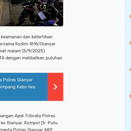
s keamanan dan ketertiban
bersama Kodim 1616/Gianyar
umat malam (5/9/2025).
ITA dengan melibatkan puluhan
a Polres Gianyar
Simpang Kebo Iwa
pangan Apel Tribrata Polres
res Gianyar, Kompol Dr. Putu
amapta Polres Gianyar AKP