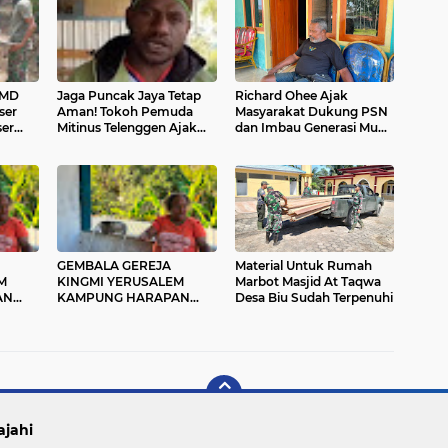
MMD
Jaga Puncak Jaya Tetap
Richard Ohee Ajak
ser
Aman! Tokoh Pemuda
Masyarakat Dukung PSN
er
Mitinus Telenggen Ajak
dan Imbau Generasi Muda
rong
Warga Tolak Provokasi,
Menjaga Kondusivitas
Dukung Pembangunan
Papua
GEMBALA GEREJA
Material Untuk Rumah
M
KINGMI YERUSALEM
Marbot Masjid At Taqwa
AN
KAMPUNG HARAPAN
Desa Biu Sudah Terpenuhi
AT
IMBAU MASYARAKAT
 DAN
JAGA PERSATUAN DAN
TIDAK MUDAH
TERPROVOKASI
ajahi