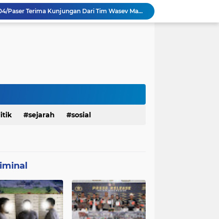
TMMD Ke 129 Kodim 0904/Paser Terima Kunjungan Dari Tim Wasev Mabesad
Personel Satgas TMMD 129 Kodim 0904/Paser Ciptakan Lingkungan Bersih
Sosialisasi Bahaya Narkoba Pada TMMD 129 Kodim 0904/Paser Disambut Positif
Babinsa Hadir di Posyandu Cenderawasih, Wujud Sinergi TNI Dukung Kesehatan Masyarakat
Polres Gianyar Gelar Apel Kesiapan Pengamanan Final Piala Presiden 2026
mah Bapak Sirajudi Setelah Direnovasi
Personel Satgas TMMD 129 Kodim 0904/Paser Bongkar Rumah milik Bapak Harim
Polresta Denpasar Ungkap Kasus Narkoba, Temukan Senpi dan Airsoft Gun Saat Pengerebekan
Masuk Fase Finishing Sebelum Diserahkan
itik
sejarah
sosial
Satgas TMMD Ke 129 Kodim 0904/Paser Pasang Lantai Baru Pada Rumah Bapak Harim
iminal