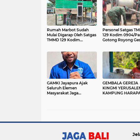
Rumah Marbot Sudah
Personel Satgas T
Mulai Digarap Oleh Satgas
129 Kodim 0904/Pa
TMMD 129 Kodim
Gotong Royong Ges
0904/Paser
Material Gorong-go
GAMKI Jayapura Ajak
GEMBALA GEREJA
Seluruh Elemen
KINGMI YERUSALE
Masyarakat Jaga
KAMPUNG HARAP
Kamtibmas dan Tolak
IMBAU MASYARAK
Provokasi
JAGA PERSATUAN
TIDAK MUDAH
TERPROVOKASI
Jel