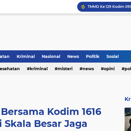
Inilah Tampilan Baru Ru
atan
Kriminal
Nasional
News
Politik
Sosial
Rumah Bapak Sirajudin 
esehatan
kriminal
misteri
news
opini
pol
Kr
r Bersama Kodim 1616
i Skala Besar Jaga