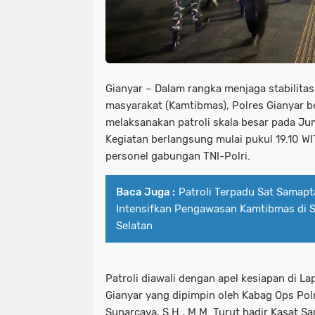
Gianyar – Dalam rangka menjaga stabilita
masyarakat (Kamtibmas), Polres Gianyar 
melaksanakan patroli skala besar pada J
Kegiatan berlangsung mulai pukul 19.10 W
personel gabungan TNI-Polri.
Baca Juga :
Patroli Terpadu Sat Samapt
Intensifkan Pengawasan Kamtibmas di 
Selatan
Patroli diawali dengan apel kesiapan di La
Gianyar yang dipimpin oleh Kabag Ops Pol
Sunarcaya, S.H., M.M. Turut hadir Kasat S