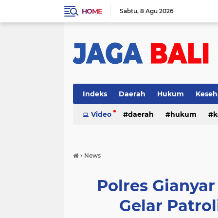
HOME
Sabtu
8 Agu 2026
Indeks
Daerah
Hukum
Keseh
Video
daerah
hukum
k
›
News
Polres Gianya
Gelar Patrol