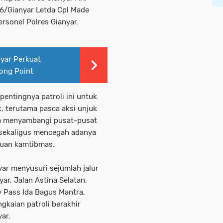
16/Gianyar Letda Cpl Made
rsonel Polres Gianyar.
nyar Perkuat
ong Point
entingnya patroli ini untuk
 terutama pasca aksi unjuk
nta menyambangi pusat-pusat
 sekaligus mencegah adanya
guan kamtibmas.
yar menyusuri sejumlah jalur
ar, Jalan Astina Selatan,
y Pass Ida Bagus Mantra,
gkaian patroli berakhir
ar.