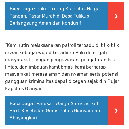
Baca Juga :
Polri Dukung Stabilitas Harga
Pangan, Pasar Murah di Desa Tulikup
Berlangsung Aman dan Kondusif
“Kami rutin melaksanakan patroli terpadu di titik-titik
rawan sebagai wujud kehadiran Polri di tengah
masyarakat. Dengan pengawasan, pengaturan lalu
lintas, dan imbauan kamtibmas, kami berharap
masyarakat merasa aman dan nyaman serta potensi
gangguan kriminalitas dapat dicegah sejak dini,” ujar
Kapolres Gianyar.
Baca Juga :
Ratusan Warga Antusias Ikuti
Bakti Kesehatan Gratis Polres Gianyar dan
Bhayangkari