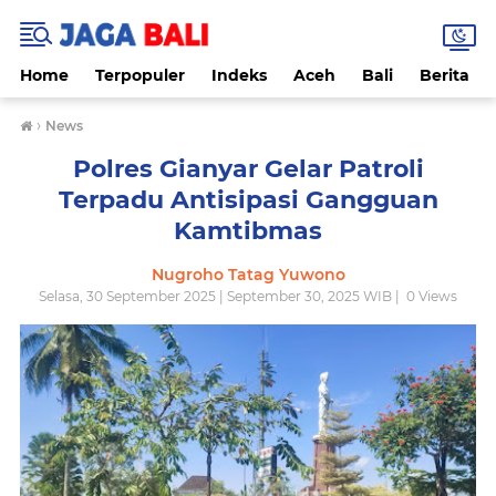
Home
Terpopuler
Indeks
Aceh
Bali
Berita
›
News
Polres Gianyar Gelar Patroli
Terpadu Antisipasi Gangguan
Kamtibmas
Nugroho Tatag Yuwono
Selasa, 30 September 2025 | September 30, 2025 WIB |
0
Views