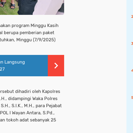
anakan program Minggu Kasih
ial berupa pemberian paket
uhkan, Minggu (7/9/2025)
run Langsung
27
rsebut dihadiri oleh Kapolres
.H., didampingi Waka Polres
H., S.I.K., M.H., para Pejabat
OL I Wayan Antara, S.Pd.,
dan tokoh adat sebanyak 25