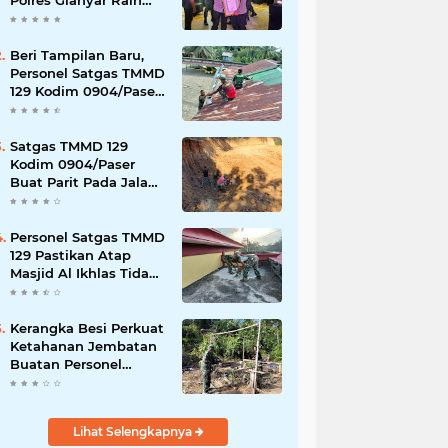
Polres Gianyar Raih
Penghargaan
Hoegeng Awards 2026
Beri Tampilan Baru,
Personel Satgas TMMD
129 Kodim 0904/Paser
Cat Atap Rumah
Marbot
Satgas TMMD 129
Kodim 0904/Paser
Buat Parit Pada Jalan
Baru
Personel Satgas TMMD
129 Pastikan Atap
Masjid Al Ikhlas Tidak
Bocor Lagi
Kerangka Besi Perkuat
Ketahanan Jembatan
Buatan Personel
TMMD 129
Lihat Selengkapnya