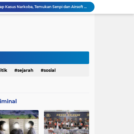
Polresta Denpasar Ungkap Kasus Narkoba, Temukan Senpi dan Airsoft Gun Saat Pengerebekan
Masuk Fase Finishing Sebelum Diserahkan
Beri Tampilan Baru, Personel Satgas TMMD 129 Kodim 0904/Paser Cat Atap Rumah Marbot
Dimulai dari Rumah hingga Lingkungan Sekolah
Personel Satgas TMMD 129 Kodim 0904/Paser Ciptakan Lingkungan Bersih
Sosialisasi Bahaya Narkoba Pada TMMD 129 Kodim 0904/Paser Disambut Positif
Babinsa Hadir di Posyandu Cenderawasih, Wujud Sinergi TNI Dukung Kesehatan Masyarakat
Polres Gianyar Gelar Apel Kesiapan Pengamanan Final Piala Presiden 2026
mah Bapak Sirajudi Setelah Direnovasi
itik
sejarah
sosial
Personel Satgas TMMD 129 Kodim 0904/Paser Bongkar Rumah milik Bapak Harim
iminal