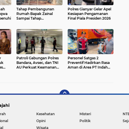
mah
Tahap Pembangunan
Polres Gianyar Gelar Apel
aqwa
Rumah Bapak Zainal
Kesiapan Pengamanan
penuhi
Sampai Tahap
Final Piala Presiden 2026
Pembuatan Kerangka
v
Patroli Gabungan Polres
Personel Satgas 2
uk
Bandara, Avsec, dan TNI
Preventif Hadirkan Rasa
es
AU Perkuat Keamanan
Aman di Area PT Indah
tkan
Terminal Domestik
Logistik Cargo
Ngurah Rai
ajahi
rah
Kesehatan
Misteri
NT
ional
Opini
Politik
Sej
al
Wisata