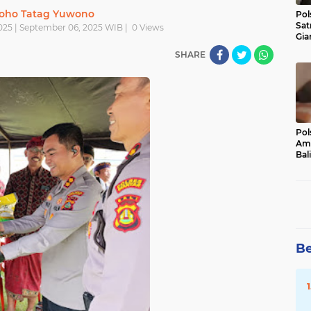
oho Tatag Yuwono
Pol
Sat
025 | September 06, 2025 WIB |
0
Views
Gia
Kasu
SHARE
Med
Pol
Ama
Bali
Dis
Be