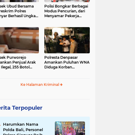
sek Ubud Bersama
Polisi Bongkar Berbagai
reskrim Polres
Modus Pencurian, dari
nyar Berhasil Ungkap
Menyamar Pekerja
s Curanmor Viral di
hingga Bobol Gerai
ia Sosial
sek Purworejo
Polresta Denpasar
nkan Penjual Arak
Amankan Puluhan WNA
 Ilegal, 255 Botol
Diduga Korban
ita
Penyekapan Akan di
Jadikan Operator Scam
Ke Halaman Kriminal
rita Terpopuler
Harumkan Nama
Polda Bali, Personel