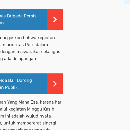
nas Brigade Persis,
an
menegaskan bahwa kegiatan
m prioritas Polri dalam
 dengan masyarakat sekaligus
g ada di lapangan.
lda Bali Dorong
an Publik
han Yang Maha Esa, karena hari
lalui kegiatan Minggu Kasih
am ini adalah wujud nyata
r, untuk mempererat sinergi
n permasalahan yang ada