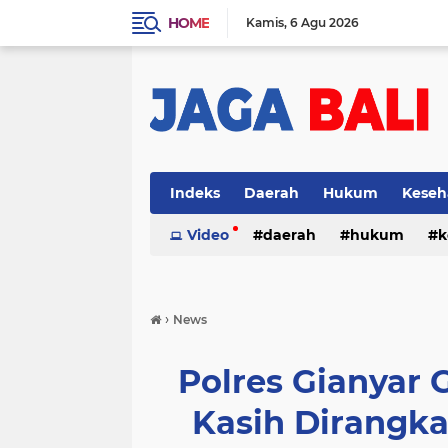
HOME
Kamis
6 Agu 2026
Indeks
Daerah
Hukum
Keseh
Video
daerah
hukum
k
›
News
Polres Gianyar
Kasih Dirangka