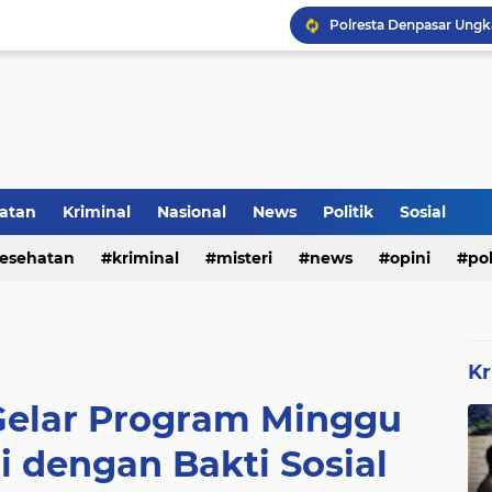
Rumah Bapak Sirajudin 
Pencegahan DBD Perlu 
atan
Kriminal
Nasional
News
Politik
Sosial
Inilah Tampilan Baru Ru
esehatan
kriminal
misteri
news
opini
pol
Kr
 Gelar Program Minggu
i dengan Bakti Sosial