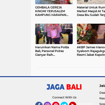
GEMBALA GEREJA
Material Untuk Ru
KINGMI YERUSALEM
Marbot Masjid At T
KAMPUNG HARAPAN
Desa Biu Sudah Ter
IMBAU MASYARAKAT
JAGA PERSATUAN DAN
TIDAK MUDAH
TERPROVOKASI
Harumkan Nama Polda
AKBP James Iriano
Bali, Personel Polres
Syaloom Rajagukg
Gianyar Raih
Resmi Jabat Kapolr
Penghargaan Hoegeng
Gianyar, Siap Lanju
Awards 2026
Pelayanan Presisi
Jel
Dae
Connect With Us
Nas
detikOto
detikTravel
Sosi