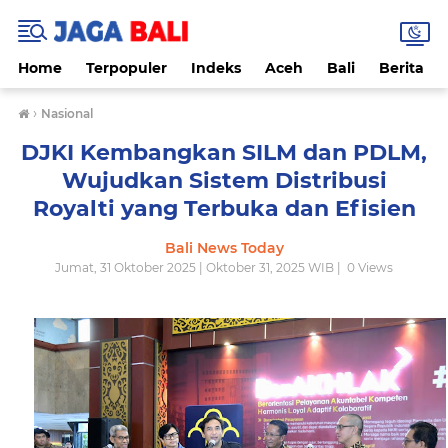
Home
Terpopuler
Indeks
Aceh
Bali
Berita
›
Nasional
DJKI Kembangkan SILM dan PDLM,
Wujudkan Sistem Distribusi
Royalti yang Terbuka dan Efisien
Bali News Today
Jumat, 31 Oktober 2025 | Oktober 31, 2025 WIB |
0
Views