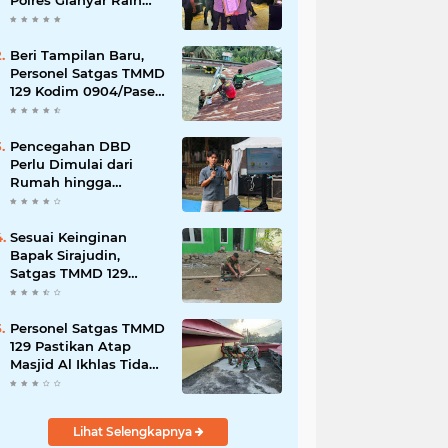
Polres Gianyar Raih
Penghargaan
Hoegeng Awards 2026
Beri Tampilan Baru,
Personel Satgas TMMD
129 Kodim 0904/Paser
Cat Atap Rumah
Marbot
Pencegahan DBD
Perlu Dimulai dari
Rumah hingga
Lingkungan Sekolah
Sesuai Keinginan
Bapak Sirajudin,
Satgas TMMD 129
Ubah Tampilan
Rumahnya
Personel Satgas TMMD
129 Pastikan Atap
Masjid Al Ikhlas Tidak
Bocor Lagi
Lihat Selengkapnya