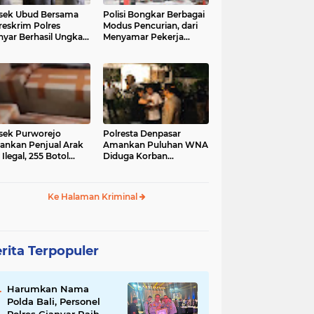
sek Ubud Bersama
Polisi Bongkar Berbagai
reskrim Polres
Modus Pencurian, dari
nyar Berhasil Ungkap
Menyamar Pekerja
s Curanmor Viral di
hingga Bobol Gerai
ia Sosial
sek Purworejo
Polresta Denpasar
nkan Penjual Arak
Amankan Puluhan WNA
 Ilegal, 255 Botol
Diduga Korban
ita
Penyekapan Akan di
Jadikan Operator Scam
Ke Halaman Kriminal
rita Terpopuler
Harumkan Nama
Polda Bali, Personel