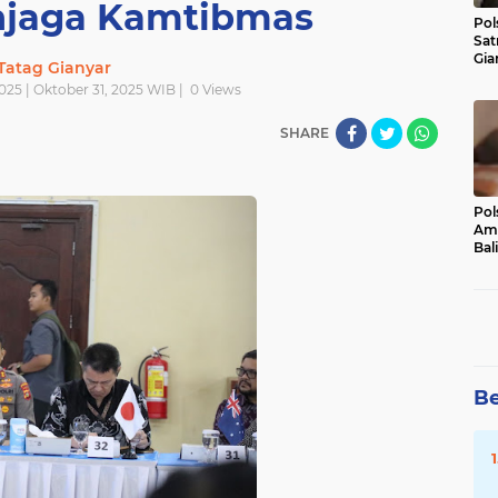
jaga Kamtibmas
Pol
Sat
Gia
Tatag Gianyar
Kasu
025 | Oktober 31, 2025 WIB |
0
Views
Med
SHARE
Pol
Ama
Bali
Dis
Be