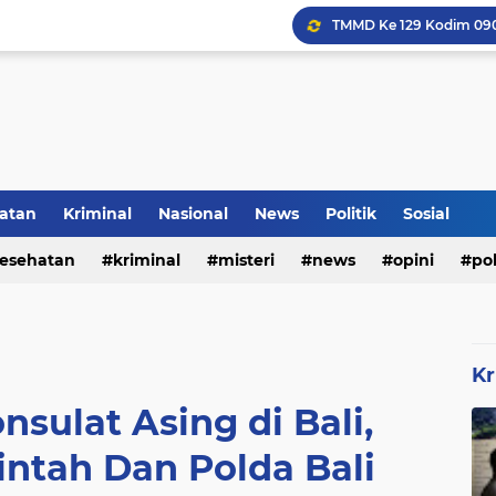
Inilah Tampilan Baru Ru
atan
Kriminal
Nasional
News
Politik
Sosial
Rumah Bapak Sirajudin 
esehatan
kriminal
misteri
news
opini
pol
Kr
sulat Asing di Bali,
intah Dan Polda Bali