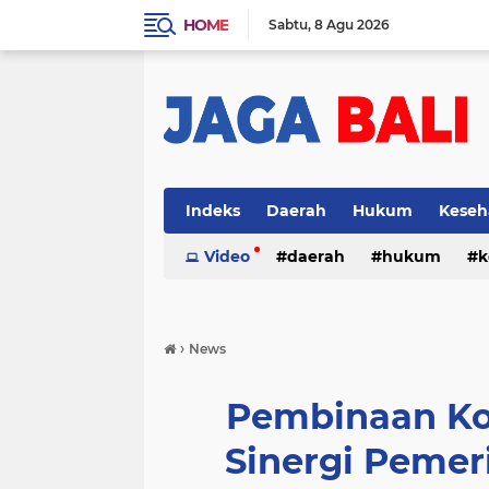
HOME
Sabtu
8 Agu 2026
Indeks
Daerah
Hukum
Keseh
Video
daerah
hukum
k
›
News
Pembinaan Kon
Sinergi Pemer