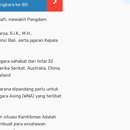
ngkara ke-80
nafi, mewakili Pangdam
sa, S.I.K., M.H.,
nsi Bali, serta jajaran Kepala
gara sahabat dari total 32
rika Serikat, Australia, China,
ailand
 karena dipandang perlu untuk
gara Asing (WNA) yang terlibat
 situasi Kamtibmas Adalah
membuat para wisatawan