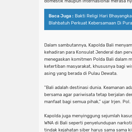
domestik maupun internasional merasa 
Baca Juga :
Bakti Religi Hari Bhayangk
Blahbatuh Perkuat Kebersamaan Di Pura
Dalam sambutannya, Kapolda Bali menyamp
kehadiran para Konsulat Jenderal dan perw
menegaskan komitmen Polda Bali dalam 
ketertiban masyarakat, khususnya bagi w
asing yang berada di Pulau Dewata.
"Bali adalah destinasi dunia. Keamanan a
bersama agar pariwisata tetap berjalan d
manfaat bagi semua pihak,” ujar Irjen. Pol.
Kapolda juga menyinggung sejumlah kasu
WNA di Bali seperti penyelundupan narkotika
tindak kejahatan siber harus sama sama ki