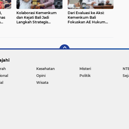
,
Kolaborasi Kemenkum
Dari Evaluasi ke Aksi:
has
dan Kejati Bali Jadi
Kemenkum Bali
a
Langkah Strategis
Fokuskan AE Hukum
KP
Perkuat Layanan Hukum
2025 untuk Dampak
Masyarakat
Nyata
ajahi
rah
Kesehatan
Misteri
NT
ional
Opini
Politik
Sej
al
Wisata