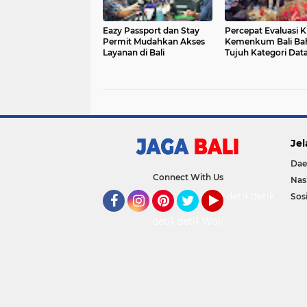
Eazy Passport dan Stay
Percepat Evaluasi KI
Permit Mudahkan Akses
Kemenkum Bali Ba
Layanan di Bali
Tujuh Kategori Dat
Utama dengan BP
Jel
Dae
Connect With Us
Nas
detikOto
detikTravel
Sosi
Facebook
Instagram
Pinterest
Twitter
YouTube
detikFood
detikHealth
Wolipop