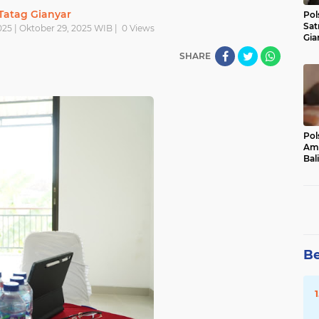
Tatag Gianyar
Pol
Sat
25 | Oktober 29, 2025 WIB |
0
Views
Gia
Kasu
SHARE
Med
Pol
Ama
Bali
Dis
Be