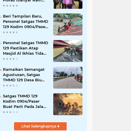
Polres Gianyar Raih
Penghargaan
Hoegeng Awards 2026
Beri Tampilan Baru,
Personel Satgas TMMD
129 Kodim 0904/Paser
Cat Atap Rumah
Marbot
Personel Satgas TMMD
129 Pastikan Atap
Masjid Al Ikhlas Tidak
Bocor Lagi
Ramaikan Semangat
Agustusan, Satgas
TMMD 129 Desa Biu
Hiasi Jalanan Desa
Satgas TMMD 129
Kodim 0904/Paser
Buat Parit Pada Jalan
Baru
Lihat Selengkapnya