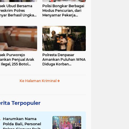
sek Ubud Bersama
Polisi Bongkar Berbagai
reskrim Polres
Modus Pencurian, dari
nyar Berhasil Ungkap
Menyamar Pekerja
s Curanmor Viral di
hingga Bobol Gerai
ia Sosial
sek Purworejo
Polresta Denpasar
nkan Penjual Arak
Amankan Puluhan WNA
 Ilegal, 255 Botol
Diduga Korban
ita
Penyekapan Akan di
Jadikan Operator Scam
Ke Halaman Kriminal
rita Terpopuler
Harumkan Nama
Polda Bali, Personel