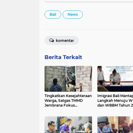
Bali
News
komentar
Berita Terkait
Tingkatkan Kesejahteraan
Imigrasi Bali Mant
Warga, Satgas TMMD
Langkah Menuju 
Jembrana Fokus
dan WBBM Tahun 2
Selesaikan Sasaran Fisik
di Desa Penyaringan