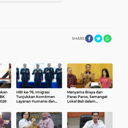
SHARE
apkan
HBI ke-76, Imigrasi
Menyama Braya dan
WBK
Tunjukkan Komitmen
Paras Paros, Semangat
026
Layanan Humanis dan
Lokal Bali dalam
Akuntabel
Penyelesaian Sengketa