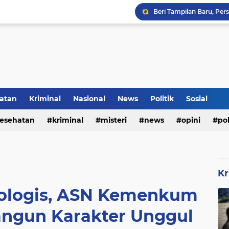
Pencegahan DBD Perlu 
Kerangka Besi Perkuat
Inilah Tampilan Baru Ru
atan
Kriminal
Nasional
News
Politik
Sosial
esehatan
kriminal
misteri
news
opini
pol
Rumah Bapak Sirajudin 
Kr
ologis, ASN Kemenkum
angun Karakter Unggul