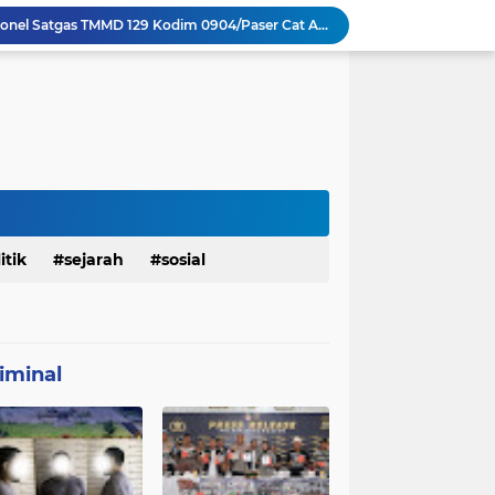
Beri Tampilan Baru, Personel Satgas TMMD 129 Kodim 0904/Paser Cat Atap Rumah Marbot
Dimulai dari Rumah hingga Lingkungan Sekolah
 Ketahanan Jembatan Buatan Personel TMMD 129
Personel Satgas TMMD 129 Pastikan Atap Masjid Al Ikhlas Tidak Bocor Lagi
Babinsa Hadir di Posyandu Cenderawasih, Wujud Sinergi TNI Dukung Kesehatan Masyarakat
Polres Gianyar Gelar Apel Kesiapan Pengamanan Final Piala Presiden 2026
mah Bapak Sirajudi Setelah Direnovasi
Personel Satgas TMMD 129 Kodim 0904/Paser Bongkar Rumah milik Bapak Harim
Polresta Denpasar Ungkap Kasus Narkoba, Temukan Senpi dan Airsoft Gun Saat Pengerebekan
itik
sejarah
sosial
Masuk Fase Finishing Sebelum Diserahkan
iminal