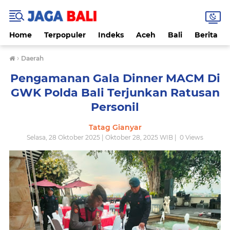
Home
Terpopuler
Indeks
Aceh
Bali
Berita
›
Daerah
Pengamanan Gala Dinner MACM Di
GWK Polda Bali Terjunkan Ratusan
Personil
Tatag Gianyar
Selasa, 28 Oktober 2025 | Oktober 28, 2025 WIB |
0
Views