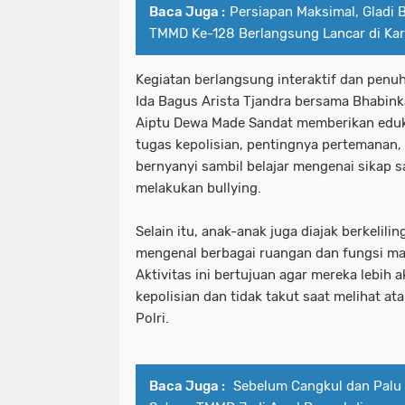
Baca Juga :
Persiapan Maksimal, Gladi 
TMMD Ke-128 Berlangsung Lancar di K
Kegiatan berlangsung interaktif dan penuh
Ida Bagus Arista Tjandra bersama Bhabin
Aiptu Dewa Made Sandat memberikan eduka
tugas kepolisian, pentingnya pertemanan,
bernyanyi sambil belajar mengenai sikap s
melakukan bullying.
Selain itu, anak-anak juga diajak berkelili
mengenal berbagai ruangan dan fungsi mas
Aktivitas ini bertujuan agar mereka lebih
kepolisian dan tidak takut saat melihat a
Polri.
Baca Juga :
Sebelum Cangkul dan Palu B