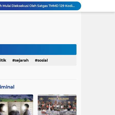
aktu Luang Personel TMMD 129 Pada Sore Hari
Satgas TMMD Ke 129 Kodim 0904/Paser Pasang Lantai Baru Pada Rumah Bapak Harim
TMMD Ke 129 Kodim 0904/Paser Terima Kunjungan Dari Tim Wasev Mabesad
Personel Satgas TMMD 129 Kodim 0904/Paser Ciptakan Lingkungan Bersih
Sosialisasi Bahaya Narkoba Pada TMMD 129 Kodim 0904/Paser Disambut Positif
Babinsa Hadir di Posyandu Cenderawasih, Wujud Sinergi TNI Dukung Kesehatan Masyarakat
Polres Gianyar Gelar Apel Kesiapan Pengamanan Final Piala Presiden 2026
Renovasi Rumah Bapak Harim Mendekati 70% Sebelum Penutupan TMMD 129
Satgas TMMD 129 Kodim 0904/Paser Pastikan Jembatan Aman Bagi Warga
itik
sejarah
sosial
Sasaran RTLH Ke 5 Sudah Mulai Dieksekusi Oleh Satgas TMMD 129 Kodim 0904/Paser
iminal