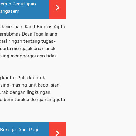
Bersih Penutupan
arangasem
 keceriaan. Kanit Binmas Aiptu
kamtibmas Desa Tegallalang
si ringan tentang tugas-
 serta mengajak anak-anak
aling menghargai dan tidak
ng kantor Polsek untuk
ing-masing unit kepolisian.
 akrab dengan lingkungan
tau berinteraksi dengan anggota
ekerja, Apel Pagi