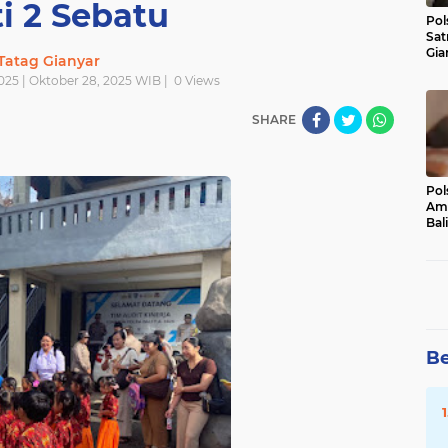
i 2 Sebatu
Pol
Sat
Gia
Tatag Gianyar
Kasu
025 | Oktober 28, 2025 WIB |
0
Views
Med
SHARE
Pol
Ama
Bali
Dis
Be