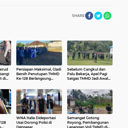
SHARE
airud
Persiapan Maksimal, Gladi
Sebelum Cangkul dan
bangi
Bersih Penutupan TMMD
Palu Bekerja, Apel Pagi
t di
Ke-128 Berlangsung
Satgas TMMD Jadi Awal
Lancar di Karangasem
Pengabdian
WNA Italia Dideportasi
Semangat Gotong
128
Usai Dorong Polisi di
Royong, Pembangunan
u
Denpasar
Lapangan Voli TMMD di