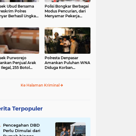
sek Ubud Bersama
Polisi Bongkar Berbagai
reskrim Polres
Modus Pencurian, dari
nyar Berhasil Ungkap
Menyamar Pekerja
s Curanmor Viral di
hingga Bobol Gerai
ia Sosial
sek Purworejo
Polresta Denpasar
nkan Penjual Arak
Amankan Puluhan WNA
 Ilegal, 255 Botol
Diduga Korban
ita
Penyekapan Akan di
Jadikan Operator Scam
Ke Halaman Kriminal
rita Terpopuler
Pencegahan DBD
Perlu Dimulai dari