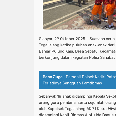
Gianyar, 29 Oktober 2025 – Suasana ceria
Tegallalang ketika puluhan anak-anak dari
Banjar Pujung Kaja, Desa Sebatu, Kecamat
berkunjung dalam kegiatan Polisi Sahabat
Baca Juga :
Personil Polsek Kediri Patr
Terjadinya Gangguan Kamtibmas
Sebanyak 18 anak didampingi Kepala Sekola
orang guru pembina, serta sejumlah orang
oleh Kapolsek Tegallalang AKP I Ketut Wiwi
didampingi Kanit Binmas Aiptu Ida Bagus A