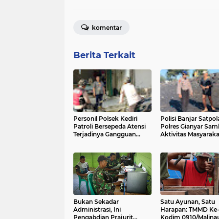
komentar
Berita Terkait
Personil Polsek Kediri
Polisi Banjar Satpol
Patroli Bersepeda Atensi
Polres Gianyar Sam
Terjadinya Gangguan
Aktivitas Masyaraka
Kamtibmas
Pantai Masceti
Bukan Sekadar
Satu Ayunan, Satu
Administrasi, Ini
Harapan: TMMD Ke-
Pengabdian Prajurit
Kodim 0910/Malina