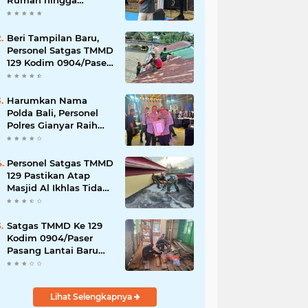
Rumah hingga
Lingkungan Sekolah
Beri Tampilan Baru,
Personel Satgas TMMD
129 Kodim 0904/Paser
Cat Atap Rumah
Marbot
Harumkan Nama
Polda Bali, Personel
Polres Gianyar Raih
Penghargaan
Hoegeng Awards 2026
Personel Satgas TMMD
129 Pastikan Atap
Masjid Al Ikhlas Tidak
Bocor Lagi
Satgas TMMD Ke 129
Kodim 0904/Paser
Pasang Lantai Baru
Pada Rumah Bapak
Harim
Lihat Selengkapnya