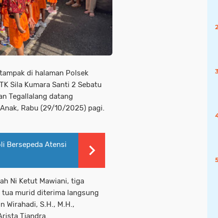
 tampak di halaman Polsek
 TK Sila Kumara Santi 2 Sebatu
an Tegallalang datang
 Anak, Rabu (29/10/2025) pagi.
oli Bersepeda Atensi
h Ni Ketut Mawiani, tiga
 tua murid diterima langsung
n Wirahadi, S.H., M.H.,
rista Tjandra.