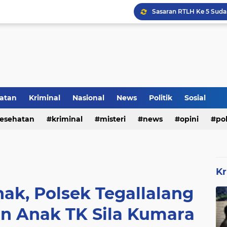
Voli Menjadi Pengisi W
atan
Kriminal
Nasional
News
Politik
Sosial
esehatan
kriminal
misteri
news
opini
pol
Kr
nak, Polsek Tegallalang
n Anak TK Sila Kumara