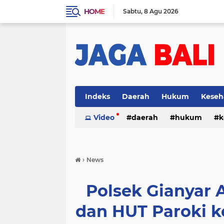
HOME
Sabtu
8 Agu 2026
Indeks
Daerah
Hukum
Keseh
Video
daerah
hukum
k
›
News
Polsek Gianyar
dan HUT Paroki k