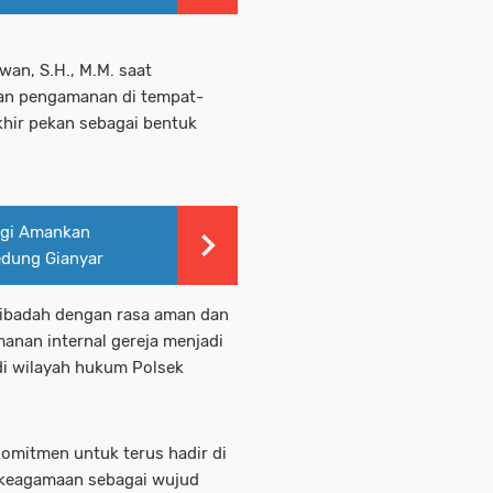
an, S.H., M.M. saat
an pengamanan di tempat-
khir pekan sebagai bentuk
rgi Amankan
edung Gianyar
ribadah dengan rasa aman dan
anan internal gereja menjadi
di wilayah hukum Polsek
omitmen untuk terus hadir di
 keagamaan sebagai wujud