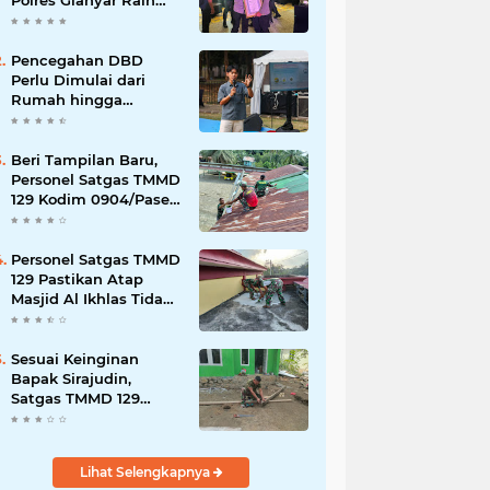
Polres Gianyar Raih
Penghargaan
Hoegeng Awards 2026
Pencegahan DBD
Perlu Dimulai dari
Rumah hingga
Lingkungan Sekolah
Beri Tampilan Baru,
Personel Satgas TMMD
129 Kodim 0904/Paser
Cat Atap Rumah
Marbot
Personel Satgas TMMD
129 Pastikan Atap
Masjid Al Ikhlas Tidak
Bocor Lagi
Sesuai Keinginan
Bapak Sirajudin,
Satgas TMMD 129
Ubah Tampilan
Rumahnya
Lihat Selengkapnya