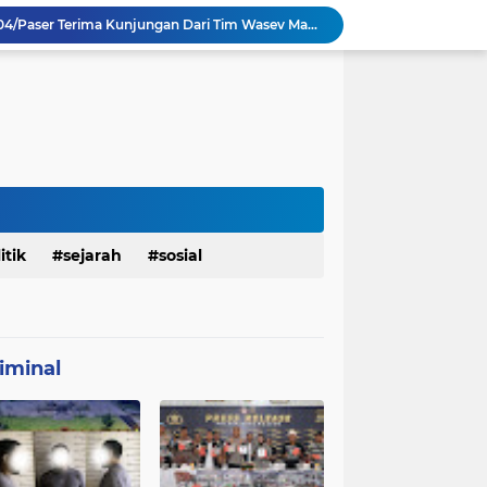
TMMD Ke 129 Kodim 0904/Paser Terima Kunjungan Dari Tim Wasev Mabesad
Personel Satgas TMMD 129 Kodim 0904/Paser Ciptakan Lingkungan Bersih
Sosialisasi Bahaya Narkoba Pada TMMD 129 Kodim 0904/Paser Disambut Positif
Babinsa Hadir di Posyandu Cenderawasih, Wujud Sinergi TNI Dukung Kesehatan Masyarakat
Polres Gianyar Gelar Apel Kesiapan Pengamanan Final Piala Presiden 2026
mah Bapak Sirajudi Setelah Direnovasi
Personel Satgas TMMD 129 Kodim 0904/Paser Bongkar Rumah milik Bapak Harim
Polresta Denpasar Ungkap Kasus Narkoba, Temukan Senpi dan Airsoft Gun Saat Pengerebekan
Masuk Fase Finishing Sebelum Diserahkan
itik
sejarah
sosial
Satgas TMMD Ke 129 Kodim 0904/Paser Pasang Lantai Baru Pada Rumah Bapak Harim
iminal