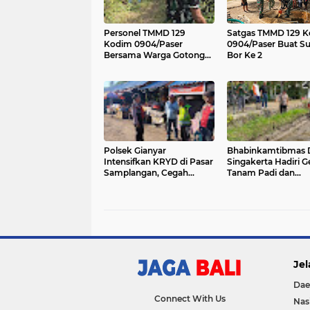
Personel TMMD 129
Satgas TMMD 129 
Kodim 0904/Paser
0904/Paser Buat S
Bersama Warga Gotong
Bor Ke 2
Royong Bersihkan Jalan
Polsek Gianyar
Bhabinkamtibmas 
Intensifkan KRYD di Pasar
Singakerta Hadiri 
Samplangan, Cegah
Tanam Padi dan
Premanisme dan Jaga
Peluncuran Sistem
Rasa Aman Masyarakat
Budidaya PM-AAS
Jel
Dae
Connect With Us
Nas