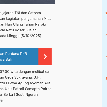
a jajaran TNI dan Satpam
akan kegiatan pengamanan Misa
an Hari Ulang Tahun Paroki
ria Ratu Rosari, Jalan
pada Minggu (5/10/2025).
aran Perdana PKB
ya Bali
 07.00 Wita dengan melibatkan
n Gede Sukrayana, S.H.,
ptu I Dewa Agung Nyoman Alit
ar, Unit Patroli Samapta Polres
ar Serka I Gusti Ngurah
a.