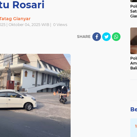
tu Rosari
Pol
Sat
Gia
Tatag Gianyar
Kasu
025 | Oktober 04, 2025 WIB |
0
Views
Med
SHARE
Pol
Ama
Bali
Dis
Be