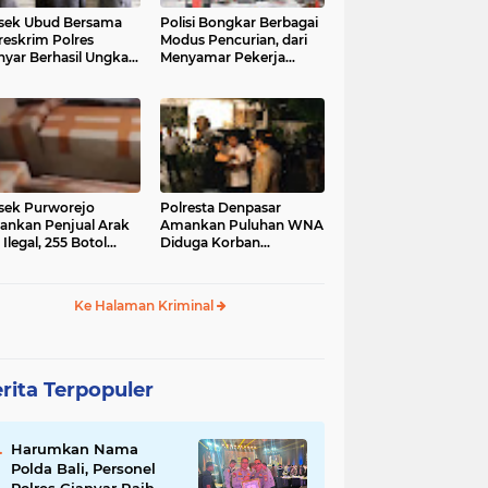
sek Ubud Bersama
Polisi Bongkar Berbagai
reskrim Polres
Modus Pencurian, dari
nyar Berhasil Ungkap
Menyamar Pekerja
s Curanmor Viral di
hingga Bobol Gerai
ia Sosial
sek Purworejo
Polresta Denpasar
nkan Penjual Arak
Amankan Puluhan WNA
 Ilegal, 255 Botol
Diduga Korban
ita
Penyekapan Akan di
Jadikan Operator Scam
Ke Halaman Kriminal
rita Terpopuler
Harumkan Nama
Polda Bali, Personel