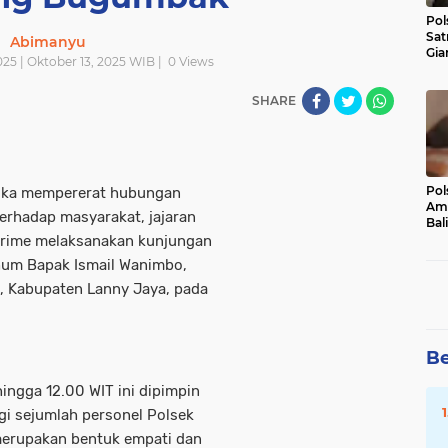
Pol
Sat
Abimanyu
Gia
025 | Oktober 13, 2025 WIB |
0
Views
Kasu
Med
SHARE
Pol
ngka mempererat hubungan
Ama
erhadap masyarakat, jajaran
Bali
Dis
irime melaksanakan kunjungan
hum Bapak Ismail Wanimbo,
, Kabupaten Lanny Jaya, pada
Be
ingga 12.00 WIT ini dipimpin
gi sejumlah personel Polsek
 merupakan bentuk empati dan