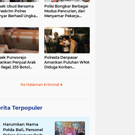
sek Ubud Bersama
Polisi Bongkar Berbagai
reskrim Polres
Modus Pencurian, dari
nyar Berhasil Ungkap
Menyamar Pekerja
s Curanmor Viral di
hingga Bobol Gerai
ia Sosial
sek Purworejo
Polresta Denpasar
nkan Penjual Arak
Amankan Puluhan WNA
 Ilegal, 255 Botol
Diduga Korban
ita
Penyekapan Akan di
Jadikan Operator Scam
Ke Halaman Kriminal
rita Terpopuler
Harumkan Nama
Polda Bali, Personel