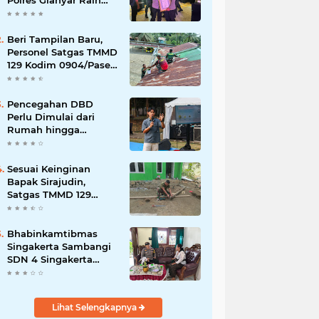
Polres Gianyar Raih
Penghargaan
Hoegeng Awards 2026
Beri Tampilan Baru,
Personel Satgas TMMD
129 Kodim 0904/Paser
Cat Atap Rumah
Marbot
Pencegahan DBD
Perlu Dimulai dari
Rumah hingga
Lingkungan Sekolah
Sesuai Keinginan
Bapak Sirajudin,
Satgas TMMD 129
Ubah Tampilan
Rumahnya
Bhabinkamtibmas
Singakerta Sambangi
SDN 4 Singakerta
Edukasi Pencegahan
Penculikan Anak
Lihat Selengkapnya