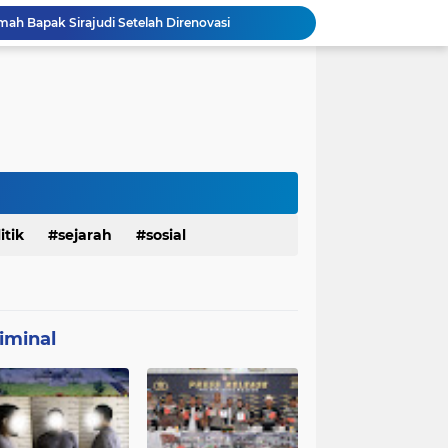
mah Bapak Sirajudi Setelah Direnovasi
Personel Satgas TMMD 129 Kodim 0904/Paser Bongkar Rumah milik Bapak Harim
Polresta Denpasar Ungkap Kasus Narkoba, Temukan Senpi dan Airsoft Gun Saat Pengerebekan
Masuk Fase Finishing Sebelum Diserahkan
Satgas TMMD Ke 129 Kodim 0904/Paser Pasang Lantai Baru Pada Rumah Bapak Harim
TMMD Ke 129 Kodim 0904/Paser Terima Kunjungan Dari Tim Wasev Mabesad
Personel Satgas TMMD 129 Kodim 0904/Paser Ciptakan Lingkungan Bersih
Sosialisasi Bahaya Narkoba Pada TMMD 129 Kodim 0904/Paser Disambut Positif
Babinsa Hadir di Posyandu Cenderawasih, Wujud Sinergi TNI Dukung Kesehatan Masyarakat
itik
sejarah
sosial
Polres Gianyar Gelar Apel Kesiapan Pengamanan Final Piala Presiden 2026
iminal