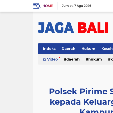
HOME
Jum'at
7 Agu 2026
Indeks
Daerah
Hukum
Keseh
Video
daerah
hukum
k
Polsek Pirime
kepada Keluar
Kampu