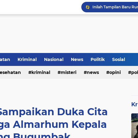
Inilah Tampilan Baru Ru
Rumah Bapak Sirajudin 
atan
Kriminal
Nasional
News
Politik
Sosial
esehatan
kriminal
misteri
news
opini
pol
Kr
 Sampaikan Duka Cita
ga Almarhum Kepala
ng Bugumbak