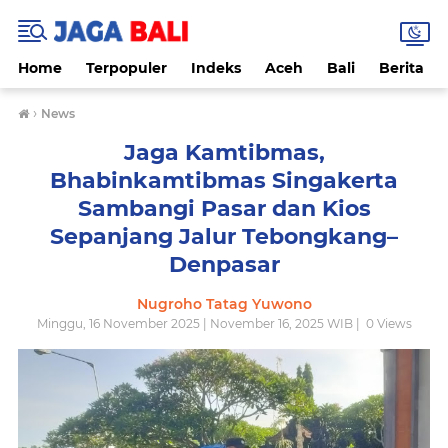
Home
Terpopuler
Indeks
Aceh
Bali
Berita
›
News
Jaga Kamtibmas,
Bhabinkamtibmas Singakerta
Sambangi Pasar dan Kios
Sepanjang Jalur Tebongkang–
Denpasar
Nugroho Tatag Yuwono
Minggu, 16 November 2025 | November 16, 2025 WIB |
0
Views