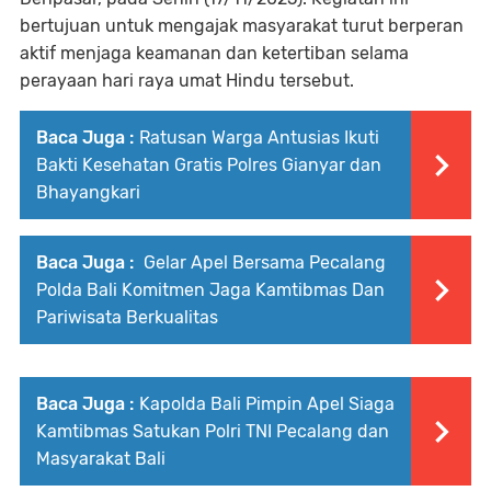
bertujuan untuk mengajak masyarakat turut berperan
aktif menjaga keamanan dan ketertiban selama
perayaan hari raya umat Hindu tersebut.
Baca Juga :
Ratusan Warga Antusias Ikuti
Bakti Kesehatan Gratis Polres Gianyar dan
Bhayangkari
Baca Juga :
Gelar Apel Bersama Pecalang
Polda Bali Komitmen Jaga Kamtibmas Dan
Pariwisata Berkualitas
Baca Juga :
Kapolda Bali Pimpin Apel Siaga
Kamtibmas Satukan Polri TNI Pecalang dan
Masyarakat Bali