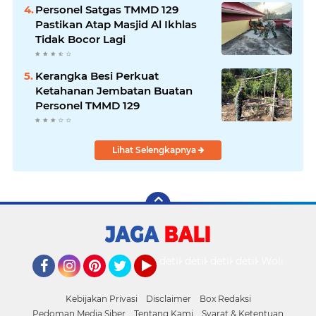
Personel Satgas TMMD 129
Pastikan Atap Masjid Al Ikhlas
Tidak Bocor Lagi
Kerangka Besi Perkuat
Ketahanan Jembatan Buatan
Personel TMMD 129
Lihat Selengkapnya
detikOto
detikTravel
detikFood
detikHealth
Wolipop
Facebook
Instagram
Pinterest
Twitter
YouTube
Kebijakan Privasi
Disclaimer
Box Redaksi
Pedoman Media Siber
Tentang Kami
Syarat & Ketentuan