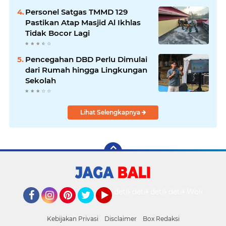
Personel Satgas TMMD 129
Pastikan Atap Masjid Al Ikhlas
Tidak Bocor Lagi
Pencegahan DBD Perlu Dimulai
dari Rumah hingga Lingkungan
Sekolah
Lihat Selengkapnya
detikOto
detikTravel
detikFood
detikHealth
Wolipop
Facebook
Instagram
Pinterest
Twitter
YouTube
Kebijakan Privasi
Disclaimer
Box Redaksi