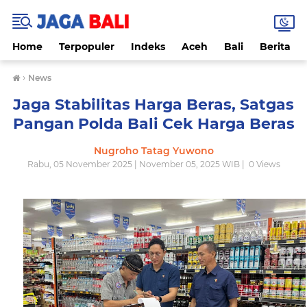
Home
Terpopuler
Indeks
Aceh
Bali
Berita
›
News
Jaga Stabilitas Harga Beras, Satgas
Pangan Polda Bali Cek Harga Beras
Nugroho Tatag Yuwono
Rabu, 05 November 2025 | November 05, 2025 WIB |
0
Views