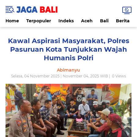
Home
Terpopuler
Indeks
Aceh
Bali
Berita
Kawal Aspirasi Masyarakat, Polres
Pasuruan Kota Tunjukkan Wajah
Humanis Polri
Abimanyu
Selasa, 04 November 2025 | November 04, 2025 WIB |
0
Views