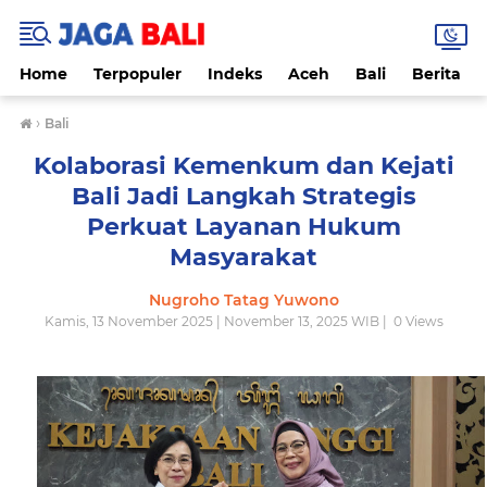
Home
Terpopuler
Indeks
Aceh
Bali
Berita
›
Bali
Kolaborasi Kemenkum dan Kejati
Bali Jadi Langkah Strategis
Perkuat Layanan Hukum
Masyarakat
Nugroho Tatag Yuwono
Kamis, 13 November 2025 | November 13, 2025 WIB |
0
Views