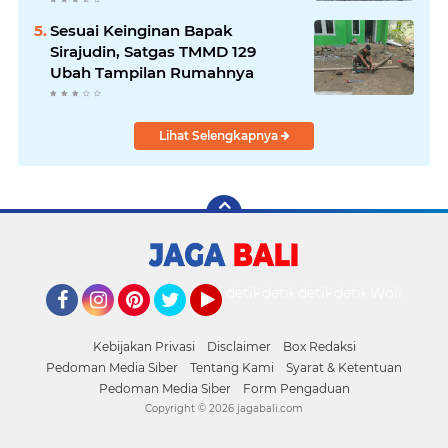
Sesuai Keinginan Bapak
Sirajudin, Satgas TMMD 129
Ubah Tampilan Rumahnya
Lihat Selengkapnya
detikOto
detikTravel
detikFood
detikHealth
Wolipop
Facebook
Instagram
Pinterest
Twitter
YouTube
Kebijakan Privasi
Disclaimer
Box Redaksi
Pedoman Media Siber
Tentang Kami
Syarat & Ketentuan
Pedoman Media Siber
Form Pengaduan
Copyright ©
2026 jagabali.com