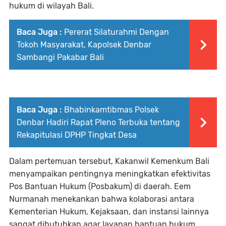
hukum di wilayah Bali.
Baca Juga :
Pererat Silaturahmi Dengan
Tokoh Masyarakat, Kapolsek Denbar
Sambangi Pakabar Bali
Baca Juga :
Bhabinkamtibmas Polsek
Denbar Hadiri Rapat Pleno Terbuka tentang
Rekapitulasi DPHP Tingkat Desa
Dalam pertemuan tersebut, Kakanwil Kemenkum Bali
menyampaikan pentingnya meningkatkan efektivitas
Pos Bantuan Hukum (Posbakum) di daerah. Eem
Nurmanah menekankan bahwa kolaborasi antara
Kementerian Hukum, Kejaksaan, dan instansi lainnya
sangat dibutuhkan agar layanan bantuan hukum