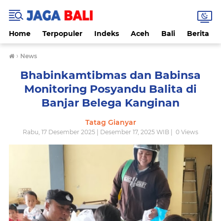
Home
Terpopuler
Indeks
Aceh
Bali
Berita
›
News
Bhabinkamtibmas dan Babinsa
Monitoring Posyandu Balita di
Banjar Belega Kanginan
Tatag Gianyar
Rabu, 17 Desember 2025 | Desember 17, 2025 WIB |
0
Views