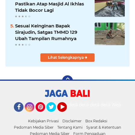
Pastikan Atap Masjid Al Ikhlas
Tidak Bocor Lagi
Sesuai Keinginan Bapak
Sirajudin, Satgas TMMD 129
Ubah Tampilan Rumahnya
Lihat Selengkapnya
detikOto
detikTravel
detikFood
detikHealth
Wolipop
Facebook
Instagram
Pinterest
Twitter
YouTube
Kebijakan Privasi
Disclaimer
Box Redaksi
Pedoman Media Siber
Tentang Kami
Syarat & Ketentuan
Pedoman Media Siber
Form Pengaduan