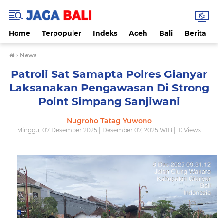
Home
Terpopuler
Indeks
Aceh
Bali
Berita
›
News
Patroli Sat Samapta Polres Gianyar
Laksanakan Pengawasan Di Strong
Point Simpang Sanjiwani
Nugroho Tatag Yuwono
Minggu, 07 Desember 2025 | Desember 07, 2025 WIB |
0
Views