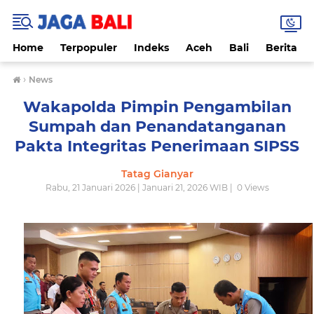
Home
Terpopuler
Indeks
Aceh
Bali
Berita
›
News
Wakapolda Pimpin Pengambilan
Sumpah dan Penandatanganan
Pakta Integritas Penerimaan SIPSS
Tatag Gianyar
Rabu, 21 Januari 2026 | Januari 21, 2026 WIB |
0
Views