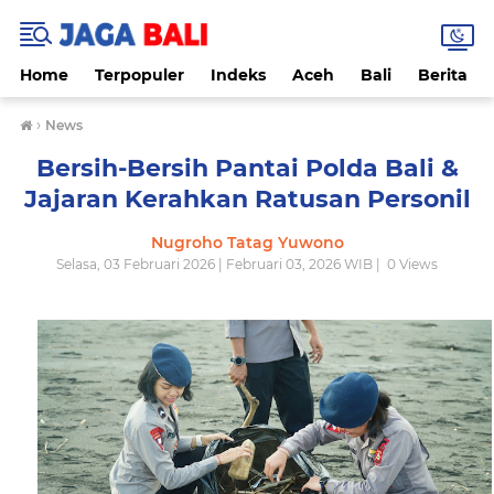
Home
Terpopuler
Indeks
Aceh
Bali
Berita
›
News
Bersih-Bersih Pantai Polda Bali &
Jajaran Kerahkan Ratusan Personil
Nugroho Tatag Yuwono
Selasa, 03 Februari 2026 | Februari 03, 2026 WIB |
0
Views