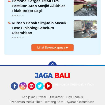
Personel Satgas TMMD 129
Pastikan Atap Masjid Al Ikhlas
Tidak Bocor Lagi
Rumah Bapak Sirajudin Masuk
Fase Finishing Sebelum
Diserahkan
Lihat Selengkapnya
detikOto
detikTravel
detikFood
detikHealth
Wolipop
Facebook
Instagram
Pinterest
Twitter
YouTube
Kebijakan Privasi
Disclaimer
Box Redaksi
Pedoman Media Siber
Tentang Kami
Syarat & Ketentuan