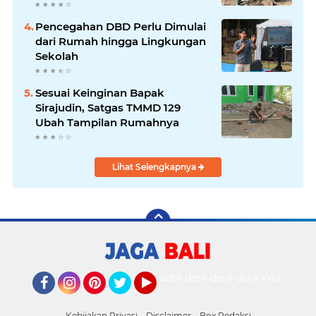
Pencegahan DBD Perlu Dimulai
dari Rumah hingga Lingkungan
Sekolah
Sesuai Keinginan Bapak
Sirajudin, Satgas TMMD 129
Ubah Tampilan Rumahnya
Lihat Selengkapnya
detikOto
detikTravel
detikFood
detikHealth
Wolipop
Facebook
Instagram
Pinterest
Twitter
YouTube
Kebijakan Privasi
Disclaimer
Box Redaksi