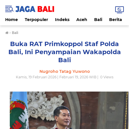
Home
Terpopuler
Indeks
Aceh
Bali
Berita
›
Bali
Buka RAT Primkoppol Staf Polda
Bali, Ini Penyampaian Wakapolda
Bali
Nugroho Tatag Yuwono
Kamis, 19 Februari 2026 | Februari 19, 2026 WIB |
0
Views