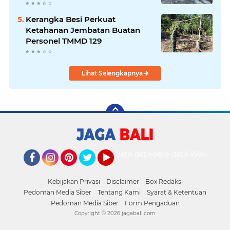
Kerangka Besi Perkuat
Ketahanan Jembatan Buatan
Personel TMMD 129
Lihat Selengkapnya
detikOto
detikTravel
detikFood
detikHealth
Wolipop
Facebook
Instagram
Pinterest
Twitter
YouTube
Kebijakan Privasi
Disclaimer
Box Redaksi
Pedoman Media Siber
Tentang Kami
Syarat & Ketentuan
Pedoman Media Siber
Form Pengaduan
Copyright ©
2026 jagabali.com