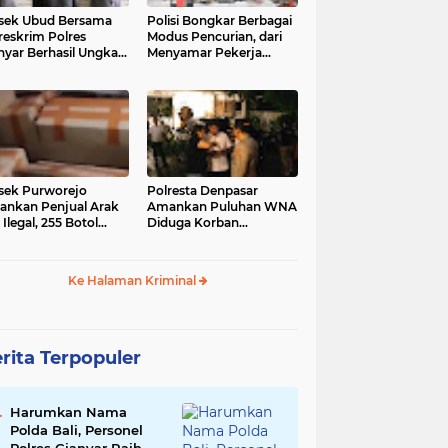
sek Ubud Bersama
Polisi Bongkar Berbagai
reskrim Polres
Modus Pencurian, dari
nyar Berhasil Ungkap
Menyamar Pekerja
s Curanmor Viral di
hingga Bobol Gerai
ia Sosial
sek Purworejo
Polresta Denpasar
nkan Penjual Arak
Amankan Puluhan WNA
 Ilegal, 255 Botol
Diduga Korban
ita
Penyekapan Akan di
Jadikan Operator Scam
Ke Halaman Kriminal
rita Terpopuler
Harumkan Nama
Polda Bali, Personel