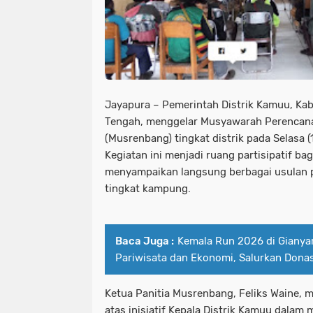
Jayapura – Pemerintah Distrik Kamuu, Ka
Tengah, menggelar Musyawarah Perenca
(Musrenbang) tingkat distrik pada Selasa (
Kegiatan ini menjadi ruang partisipatif ba
menyampaikan langsung berbagai usulan p
tingkat kampung.
Baca Juga :
Kemala Run 2026 di Gianya
Pariwisata dan Ekonomi, Salurkan Dona
Ketua Panitia Musrenbang, Feliks Waine, 
atas inisiatif Kepala Distrik Kamuu dala