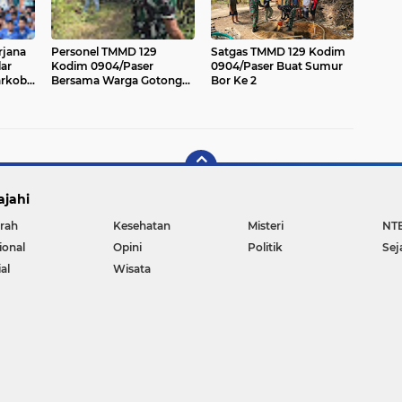
rjana
Personel TMMD 129
Satgas TMMD 129 Kodim
ar
Kodim 0904/Paser
0904/Paser Buat Sumur
arkoba
Bersama Warga Gotong
Bor Ke 2
akan,
Royong Bersihkan Jalan
ajahi
rah
Kesehatan
Misteri
NT
ional
Opini
Politik
Sej
al
Wisata