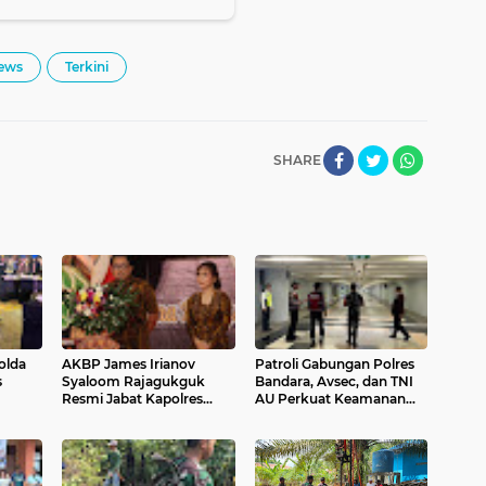
ews
Terkini
SHARE
olda
AKBP James Irianov
Patroli Gabungan Polres
s
Syaloom Rajagukguk
Bandara, Avsec, dan TNI
Resmi Jabat Kapolres
AU Perkuat Keamanan
eng
Gianyar, Siap Lanjutkan
Terminal Domestik
Pelayanan Presisi
Ngurah Rai