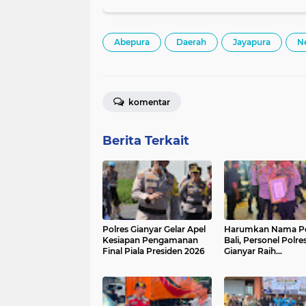
Jalan
Abepura
Daerah
Jayapura
N
komentar
Berita Terkait
Polres Gianyar Gelar Apel
Harumkan Nama P
Kesiapan Pengamanan
Bali, Personel Polre
Final Piala Presiden 2026
Gianyar Raih
Penghargaan Hoeg
Awards 2026