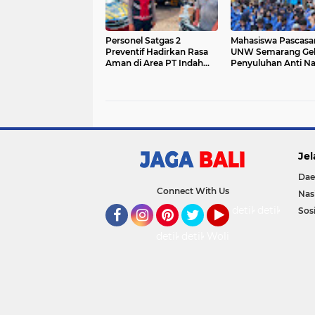
Personel Satgas 2
Mahasiswa Pascasa
Preventif Hadirkan Rasa
UNW Semarang Gel
Aman di Area PT Indah
Penyuluhan Anti N
Logistik Cargo
di SMK Negeri 3 Tar
Kaltara
Jel
Dae
Connect With Us
Nas
detikOto
detikTravel
Sosi
Facebook
Instagram
Pinterest
Twitter
YouTube
detikFood
detikHealth
Wolipop