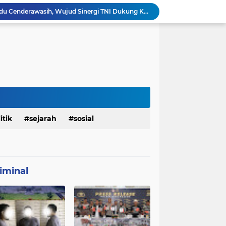
Babinsa Hadir di Posyandu Cenderawasih, Wujud Sinergi TNI Dukung Kesehatan Masyarakat
Polres Gianyar Gelar Apel Kesiapan Pengamanan Final Piala Presiden 2026
mah Bapak Sirajudi Setelah Direnovasi
Personel Satgas TMMD 129 Kodim 0904/Paser Bongkar Rumah milik Bapak Harim
Polresta Denpasar Ungkap Kasus Narkoba, Temukan Senpi dan Airsoft Gun Saat Pengerebekan
Masuk Fase Finishing Sebelum Diserahkan
Satgas TMMD Ke 129 Kodim 0904/Paser Pasang Lantai Baru Pada Rumah Bapak Harim
TMMD Ke 129 Kodim 0904/Paser Terima Kunjungan Dari Tim Wasev Mabesad
Personel Satgas TMMD 129 Kodim 0904/Paser Ciptakan Lingkungan Bersih
itik
sejarah
sosial
Sosialisasi Bahaya Narkoba Pada TMMD 129 Kodim 0904/Paser Disambut Positif
iminal