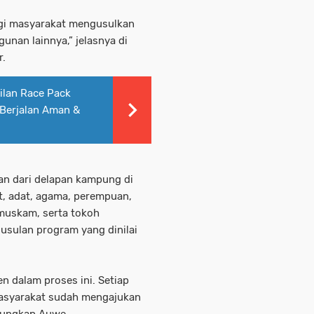
agi masyarakat mengusulkan
nan lainnya,” jelasnya di
r.
ilan Race Pack
 Berjalan Aman &
an dari delapan kampung di
t, adat, agama, perempuan,
muskam, serta tokoh
usulan program yang dinilai
n dalam proses ini. Setiap
asyarakat sudah mengajukan
 ungkap Auwe.