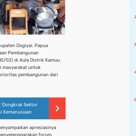
bupaten Dogiyai, Papua
naan Pembangunan
10/02) di Aula Distrik Kamuu.
gi masyarakat untuk
rioritas pembangunan dari
r Dongkrak Sektor
si Kemanusiaan
menyampaikan apresiasinya
m menyelenggarakan forum