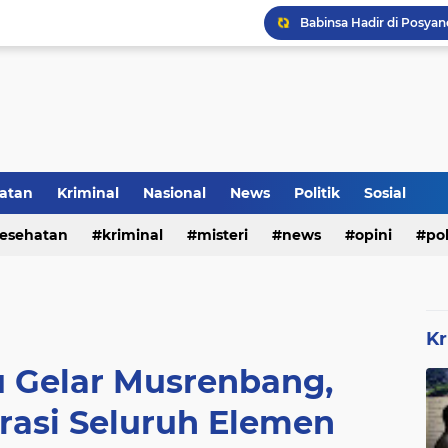
Inilah Tampilan Baru Ru
Rumah Bapak Sirajudin 
atan
Kriminal
Nasional
News
Politik
Sosial
esehatan
kriminal
misteri
news
opini
pol
Kr
u Gelar Musrenbang,
rasi Seluruh Elemen