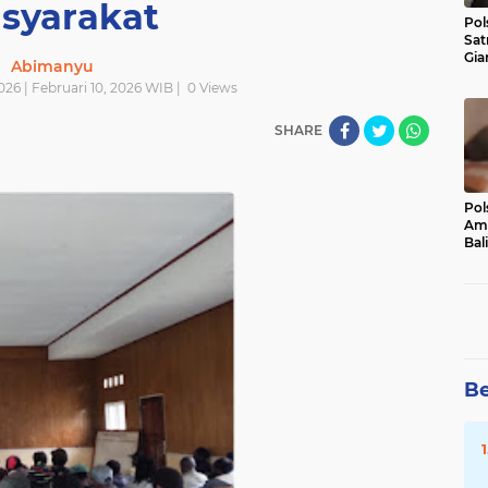
syarakat
Pol
Sat
Gia
Abimanyu
Kasu
2026 | Februari 10, 2026 WIB |
0
Views
Med
SHARE
Pol
Ama
Bali
Dis
Be