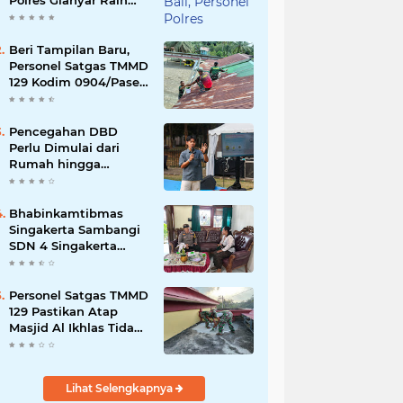
Polres Gianyar Raih
Penghargaan
Hoegeng Awards 2026
Beri Tampilan Baru,
Personel Satgas TMMD
129 Kodim 0904/Paser
Cat Atap Rumah
Marbot
Pencegahan DBD
Perlu Dimulai dari
Rumah hingga
Lingkungan Sekolah
Bhabinkamtibmas
Singakerta Sambangi
SDN 4 Singakerta
Edukasi Pencegahan
Penculikan Anak
Personel Satgas TMMD
129 Pastikan Atap
Masjid Al Ikhlas Tidak
Bocor Lagi
Lihat Selengkapnya