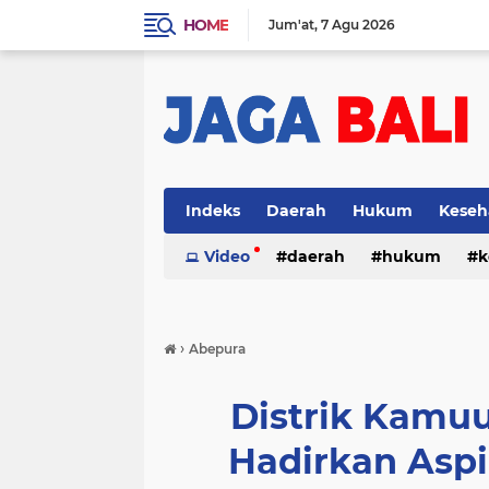
HOME
Jum'at
7 Agu 2026
Indeks
Daerah
Hukum
Keseh
Video
daerah
hukum
k
›
Abepura
Distrik Kamu
Hadirkan Aspi