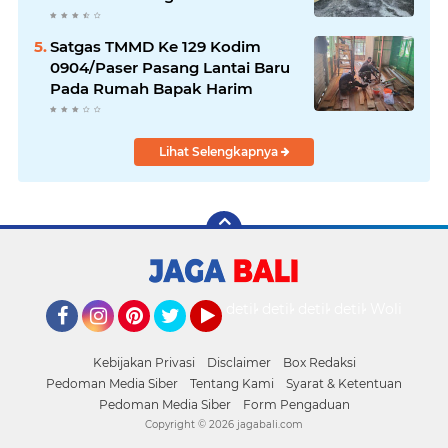
Satgas TMMD Ke 129 Kodim
0904/Paser Pasang Lantai Baru
Pada Rumah Bapak Harim
Lihat Selengkapnya
detikOto
detikTravel
detikFood
detikHealth
Wolipop
Facebook
Instagram
Pinterest
Twitter
YouTube
Kebijakan Privasi
Disclaimer
Box Redaksi
Pedoman Media Siber
Tentang Kami
Syarat & Ketentuan
Pedoman Media Siber
Form Pengaduan
Copyright ©
2026 jagabali.com