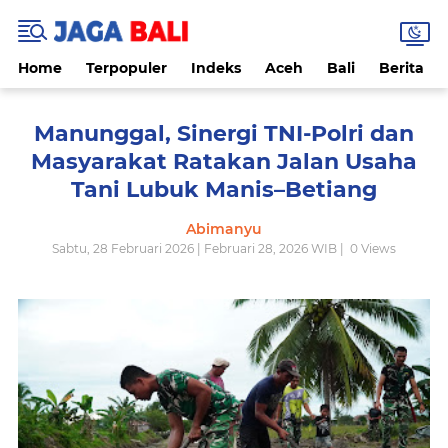
Home
Terpopuler
Indeks
Aceh
Bali
Berita
Manunggal, Sinergi TNI-Polri dan
Masyarakat Ratakan Jalan Usaha
Tani Lubuk Manis–Betiang
Abimanyu
Sabtu, 28 Februari 2026 | Februari 28, 2026 WIB |
0
Views