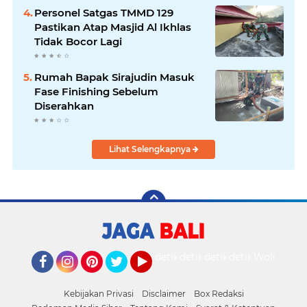
Personel Satgas TMMD 129
Pastikan Atap Masjid Al Ikhlas
Tidak Bocor Lagi
Rumah Bapak Sirajudin Masuk
Fase Finishing Sebelum
Diserahkan
Lihat Selengkapnya
detikOto
detikTravel
detikFood
detikHealth
Wolipop
Facebook
Instagram
Pinterest
Twitter
YouTube
Kebijakan Privasi
Disclaimer
Box Redaksi