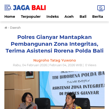
Home
Terpopuler
Indeks
Aceh
Bali
Berita
›
Daerah
Polres Gianyar Mantapkan
Pembangunan Zona Integritas,
Terima Asistensi Rorena Polda Bali
Nugroho Tatag Yuwono
Rabu, 04 Februari 2026 | Februari 04, 2026 WIB |
0
Views