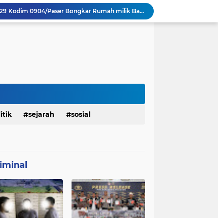
Personel Satgas TMMD 129 Kodim 0904/Paser Bongkar Rumah milik Bapak Harim
Polresta Denpasar Ungkap Kasus Narkoba, Temukan Senpi dan Airsoft Gun Saat Pengerebekan
Masuk Fase Finishing Sebelum Diserahkan
Beri Tampilan Baru, Personel Satgas TMMD 129 Kodim 0904/Paser Cat Atap Rumah Marbot
Dimulai dari Rumah hingga Lingkungan Sekolah
 Ketahanan Jembatan Buatan Personel TMMD 129
Personel Satgas TMMD 129 Pastikan Atap Masjid Al Ikhlas Tidak Bocor Lagi
Harumkan Nama Polda Bali, Personel Polres Gianyar Raih Penghargaan Hoegeng Awards 2026
Ramaikan Semangat Agustusan, Satgas TMMD 129 Desa Biu Hiasi Jalanan Desa
itik
sejarah
sosial
mah Bapak Sirajudi Setelah Direnovasi
iminal