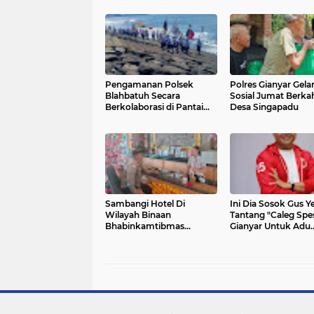
Pengamanan Polsek
Polres Gianyar Gelar
Blahbatuh Secara
Sosial Jumat Berkah
Berkolaborasi di Pantai
Desa Singapadu
Masceti Medahan
Sambangi Hotel Di
Ini Dia Sosok Gus Y
Wilayah Binaan
Tantang "Caleg Spes
Bhabinkamtibmas
Gianyar Untuk Adu
Singakerta, Sampaikan
Gagasan
Himbauan Dan Pesan
Kamtibmas