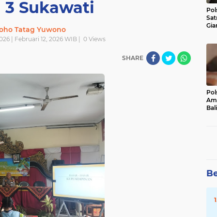
3 Sukawati
Pol
Sat
Gia
oho Tatag Yuwono
Kasu
026 | Februari 12, 2026 WIB |
0
Views
Med
SHARE
Pol
Ama
Bali
Dis
Be