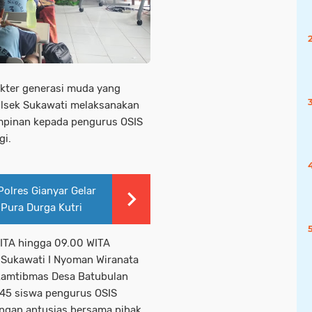
kter generasi muda yang
Polsek Sukawati melaksanakan
mpinan kepada pengurus OSIS
gi.
olres Gianyar Gelar
i Pura Durga Kutri
ITA hingga 09.00 WITA
 Sukawati I Nyoman Wiranata
nkamtibmas Desa Batubulan
 45 siswa pengurus OSIS
ngan antusias bersama pihak