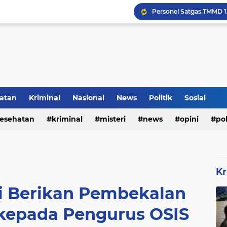
Rumah Bapak Sirajudin 
Pencegahan DBD Perlu 
Kerangka Besi Perkuat
atan
Kriminal
Nasional
News
Politik
Sosial
esehatan
kriminal
misteri
news
opini
pol
Inilah Tampilan Baru Ru
Kr
i Berikan Pembekalan
epada Pengurus OSIS