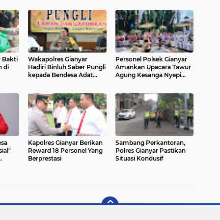
 Bakti
Wakapolres Gianyar
Personel Polsek Gianyar
 di
Hadiri Binluh Saber Pungli
Amankan Upacara Tawur
kepada Bendesa Adat
Agung Kesanga Nyepi
Kecamatan Gianyar
Caka 1947 di Catus Pata
Gianyar
esa
Kapolres Gianyar Berikan
Sambang Perkantoran,
ial"
Reward 18 Personel Yang
Polres Gianyar Pastikan
Berprestasi
Situasi Kondusif