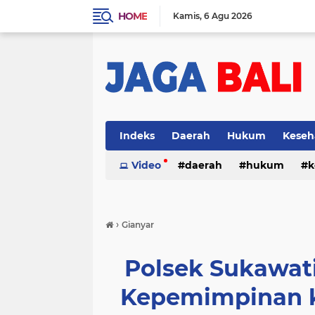
HOME
Kamis
6 Agu 2026
Indeks
Daerah
Hukum
Keseh
Video
daerah
hukum
k
›
Gianyar
Polsek Sukawat
Kepemimpinan k