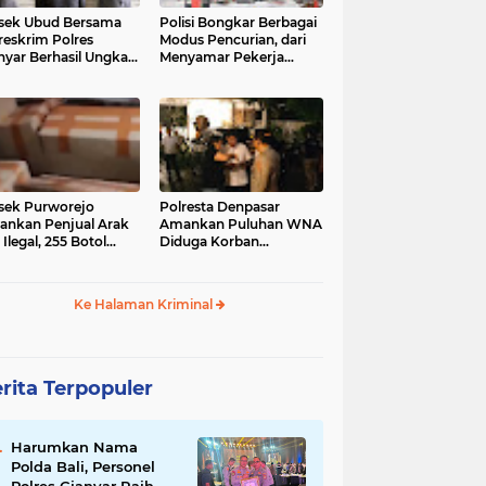
sek Ubud Bersama
Polisi Bongkar Berbagai
reskrim Polres
Modus Pencurian, dari
nyar Berhasil Ungkap
Menyamar Pekerja
s Curanmor Viral di
hingga Bobol Gerai
ia Sosial
sek Purworejo
Polresta Denpasar
nkan Penjual Arak
Amankan Puluhan WNA
 Ilegal, 255 Botol
Diduga Korban
ita
Penyekapan Akan di
Jadikan Operator Scam
Ke Halaman Kriminal
rita Terpopuler
Harumkan Nama
Polda Bali, Personel