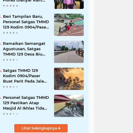
Polres Gianyar Raih
Penghargaan
Hoegeng Awards 2026
Beri Tampilan Baru,
Personel Satgas TMMD
129 Kodim 0904/Paser
Cat Atap Rumah
Marbot
Ramaikan Semangat
Agustusan, Satgas
TMMD 129 Desa Biu
Hiasi Jalanan Desa
Satgas TMMD 129
Kodim 0904/Paser
Buat Parit Pada Jalan
Baru
Personel Satgas TMMD
129 Pastikan Atap
Masjid Al Ikhlas Tidak
Bocor Lagi
Lihat Selengkapnya