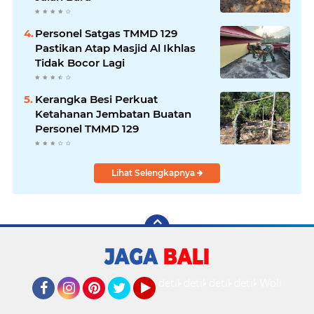
Personel Satgas TMMD 129
Pastikan Atap Masjid Al Ikhlas
Tidak Bocor Lagi
Kerangka Besi Perkuat
Ketahanan Jembatan Buatan
Personel TMMD 129
Lihat Selengkapnya
detikOto
detikTravel
detikFood
detikHealth
Wolipop
Facebook
Instagram
Pinterest
Twitter
YouTube