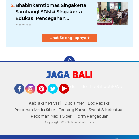
Bhabinkamtibmas Singakerta
Sambangi SDN 4 Singakerta
Edukasi Pencegahan
Penculikan Anak
Lihat Selengkapnya
detikOto
detikTravel
detikFood
detikHealth
Wolipop
Facebook
Instagram
Pinterest
Twitter
YouTube
Kebijakan Privasi
Disclaimer
Box Redaksi
Pedoman Media Siber
Tentang Kami
Syarat & Ketentuan
Pedoman Media Siber
Form Pengaduan
Copyright ©
2026 jagabali.com