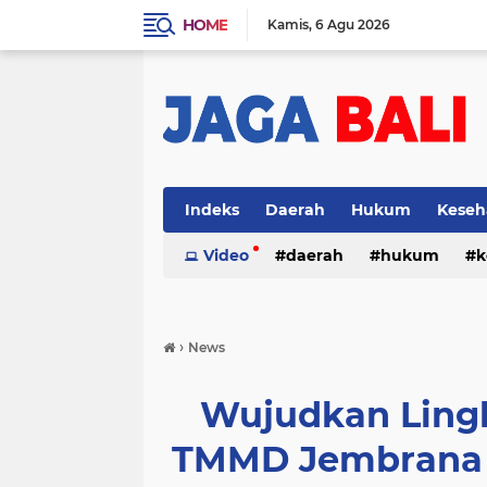
HOME
Kamis
6 Agu 2026
Indeks
Daerah
Hukum
Keseh
Video
daerah
hukum
k
›
News
Wujudkan Ling
TMMD Jembrana 