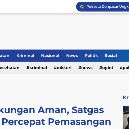
Rumah Bapak Sirajudin 
Pencegahan DBD Perlu 
Kerangka Besi Perkuat
atan
Kriminal
Nasional
News
Politik
Sosial
Inilah Tampilan Baru Ru
esehatan
kriminal
misteri
news
opini
pol
Kr
kungan Aman, Satgas
Percepat Pemasangan