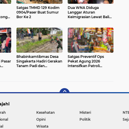
Satgas TMMD 129 Kodim
Dua WNA Diduga
0904/Paser Buat Sumur
Langgar Aturan
tong
Bor Ke 2
Keimigrasian Lewat Bali
alan
Silent Disco
Bhabinkamtibmas Desa
Satgas Preventif Ops
 Pasar
Singakerta Hadiri Gerakan
Pekat Agung 2026
h
Tanam Padi dan
Intensifkan Patroli
aga
Peluncuran Sistem
Dialogis di Jalan Raya
akat
Budidaya PM-AAS
Kesatrian Gianyar
ajahi
rah
Kesehatan
Misteri
NT
ional
Opini
Politik
Sej
al
Wisata