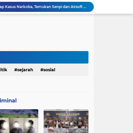
Polresta Denpasar Ungkap Kasus Narkoba, Temukan Senpi dan Airsoft Gun Saat Pengerebekan
Masuk Fase Finishing Sebelum Diserahkan
Beri Tampilan Baru, Personel Satgas TMMD 129 Kodim 0904/Paser Cat Atap Rumah Marbot
Dimulai dari Rumah hingga Lingkungan Sekolah
 Ketahanan Jembatan Buatan Personel TMMD 129
Personel Satgas TMMD 129 Pastikan Atap Masjid Al Ikhlas Tidak Bocor Lagi
Harumkan Nama Polda Bali, Personel Polres Gianyar Raih Penghargaan Hoegeng Awards 2026
Ramaikan Semangat Agustusan, Satgas TMMD 129 Desa Biu Hiasi Jalanan Desa
mah Bapak Sirajudi Setelah Direnovasi
itik
sejarah
sosial
Personel Satgas TMMD 129 Kodim 0904/Paser Bongkar Rumah milik Bapak Harim
iminal