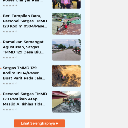
Polres Gianyar Raih
Penghargaan
Hoegeng Awards 2026
Beri Tampilan Baru,
Personel Satgas TMMD
129 Kodim 0904/Paser
Cat Atap Rumah
Marbot
Ramaikan Semangat
Agustusan, Satgas
TMMD 129 Desa Biu
Hiasi Jalanan Desa
Satgas TMMD 129
Kodim 0904/Paser
Buat Parit Pada Jalan
Baru
Personel Satgas TMMD
129 Pastikan Atap
Masjid Al Ikhlas Tidak
Bocor Lagi
Lihat Selengkapnya