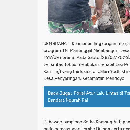
JEMBRANA – Keamanan lingkungan menjadi 
program TNI Manunggal Membangun Desa 
1617/Jembrana. Pada Sabtu (28/02/2026)
terpantau fokus melakukan rehabilitasi 
Kamling) yang berlokasi di Jalan Yudhistir
Desa Penyaringan, Kecamatan Mendoyo.
Baca Juga :
Polisi Atur Lalu Lintas di 
Bandara Ngurah Rai
Di bawah pimpinan Serka Komang Alit, peng
pada pemasangan Lambe Dulang serta pem