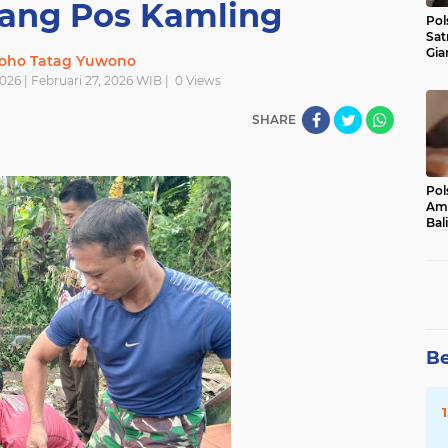
ang Pos Kamling
Pol
Sat
Gia
oho Tatag Yuwono
Kasu
026 | Februari 27, 2026 WIB |
0
Views
Med
SHARE
Pol
Ama
Bali
Dis
Be