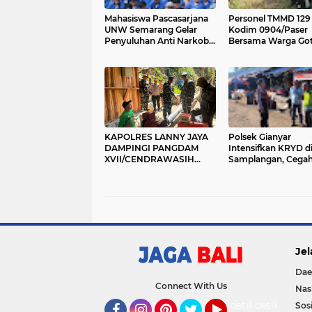
Mahasiswa Pascasarjana
Personel TMMD 129
UNW Semarang Gelar
Kodim 0904/Paser
Penyuluhan Anti Narkoba
Bersama Warga Go
di SMK Negeri 3 Tarakan,
Royong Bersihkan J
Kaltara
KAPOLRES LANNY JAYA
Polsek Gianyar
DAMPINGI PANGDAM
Intensifkan KRYD di
XVII/CENDRAWASIH
Samplangan, Cega
BUKA BAKTI SOSIAL
Premanisme dan J
SKALA BESAR DI LANNY
Rasa Aman Masyar
JAYA, BANGUN PLTMH
HINGGA RTLH
Jel
Dae
Connect With Us
Nas
detikOto
detikTravel
Sosi