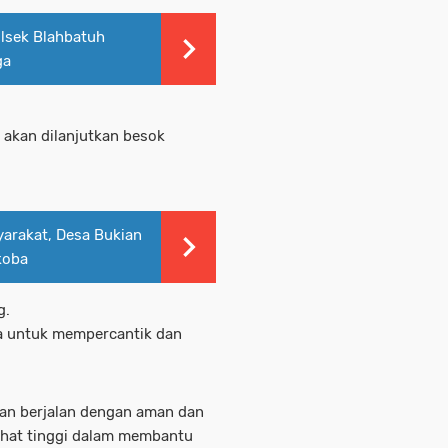
lsek Blahbatuh
ga
 akan dilanjutkan besok
yarakat, Desa Bukian
koba
g.
a untuk mempercantik dan
atan berjalan dengan aman dan
lihat tinggi dalam membantu