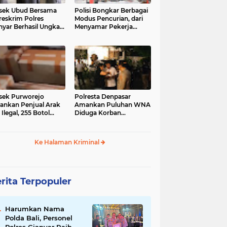
sek Ubud Bersama
Polisi Bongkar Berbagai
reskrim Polres
Modus Pencurian, dari
nyar Berhasil Ungkap
Menyamar Pekerja
s Curanmor Viral di
hingga Bobol Gerai
ia Sosial
sek Purworejo
Polresta Denpasar
nkan Penjual Arak
Amankan Puluhan WNA
 Ilegal, 255 Botol
Diduga Korban
ita
Penyekapan Akan di
Jadikan Operator Scam
Ke Halaman Kriminal
rita Terpopuler
Harumkan Nama
Polda Bali, Personel