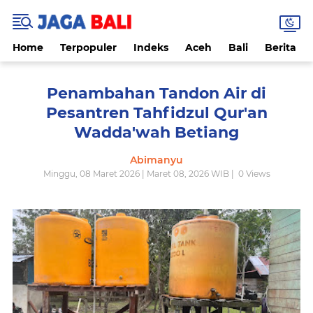
Home
Terpopuler
Indeks
Aceh
Bali
Berita
Penambahan Tandon Air di
Pesantren Tahfidzul Qur'an
Wadda'wah Betiang
Abimanyu
Minggu, 08 Maret 2026 | Maret 08, 2026 WIB |
0
Views