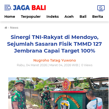
Home
Terpopuler
Indeks
Aceh
Bali
Berita
›
News
Sinergi TNI-Rakyat di Mendoyo,
Sejumlah Sasaran Fisik TMMD 127
Jembrana Capai Target 100%
Nugroho Tatag Yuwono
Rabu, 04 Maret 2026 | Maret 04, 2026 WIB |
0
Views