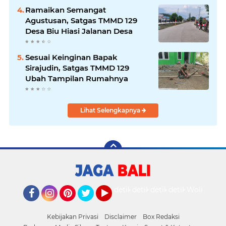
Ramaikan Semangat
Agustusan, Satgas TMMD 129
Desa Biu Hiasi Jalanan Desa
Sesuai Keinginan Bapak
Sirajudin, Satgas TMMD 129
Ubah Tampilan Rumahnya
Lihat Selengkapnya
detikOto
detikTravel
detikFood
detikHealth
Wolipop
Facebook
Instagram
Pinterest
Twitter
YouTube
Kebijakan Privasi
Disclaimer
Box Redaksi