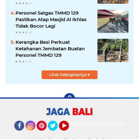
Personel Satgas TMMD 129
Pastikan Atap Masjid Al Ikhlas
Tidak Bocor Lagi
Kerangka Besi Perkuat
Ketahanan Jembatan Buatan
Personel TMMD 129
Lihat Selengkapnya
detikOto
detikTravel
detikFood
detikHealth
Wolipop
Facebook
Instagram
Pinterest
Twitter
YouTube