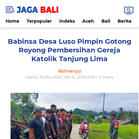
Home
Terpopuler
Indeks
Aceh
Bali
Berita
Babinsa Desa Luso Pimpin Gotong
Royong Pembersihan Gereja
Katolik Tanjung Lima
Abimanyu
Kamis, 14 Mei 2026 | Mei 14, 2026 WIB |
0
Views