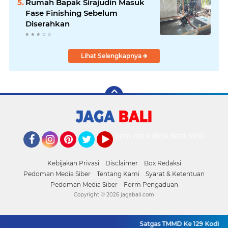
Rumah Bapak Sirajudin Masuk
Fase Finishing Sebelum
Diserahkan
Lihat Selengkapnya
detikOto
detikTravel
detikFood
detikHealth
Wolipop
Facebook
Instagram
Pinterest
Twitter
YouTube
Kebijakan Privasi
Disclaimer
Box Redaksi
Pedoman Media Siber
Tentang Kami
Syarat & Ketentuan
Pedoman Media Siber
Form Pengaduan
Copyright ©
2026 jagabali.com
Satgas TMMD Ke 129 Kodim 0