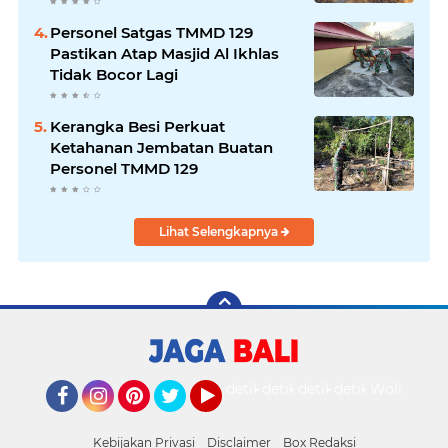
Personel Satgas TMMD 129
Pastikan Atap Masjid Al Ikhlas
Tidak Bocor Lagi
Kerangka Besi Perkuat
Ketahanan Jembatan Buatan
Personel TMMD 129
Lihat Selengkapnya
detikOto
detikTravel
detikFood
detikHealth
Wolipop
Facebook
Instagram
Pinterest
Twitter
YouTube
Kebijakan Privasi
Disclaimer
Box Redaksi