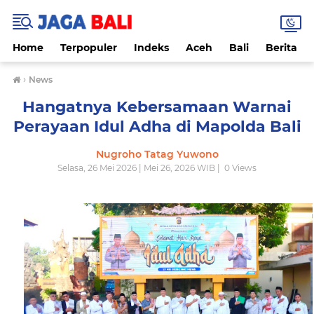
Home
Terpopuler
Indeks
Aceh
Bali
Berita
›
News
Hangatnya Kebersamaan Warnai
Perayaan Idul Adha di Mapolda Bali
Nugroho Tatag Yuwono
Selasa, 26 Mei 2026 | Mei 26, 2026 WIB |
0
Views