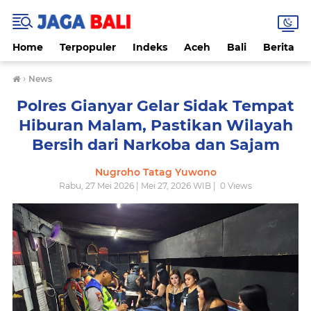
Home
Terpopuler
Indeks
Aceh
Bali
Berita
›
News
Polres Gianyar Gelar Sidak Tempat
Hiburan Malam, Pastikan Wilayah
Bersih dari Narkoba dan Sajam
Nugroho Tatag Yuwono
Rabu, 27 Mei 2026 | Mei 27, 2026 WIB |
0
Views