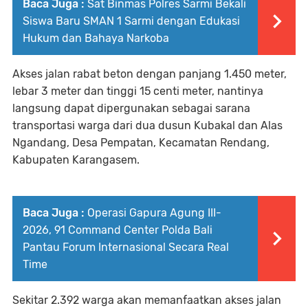
Baca Juga :
Sat Binmas Polres Sarmi Bekali
Siswa Baru SMAN 1 Sarmi dengan Edukasi
Hukum dan Bahaya Narkoba
Akses jalan rabat beton dengan panjang 1.450 meter,
lebar 3 meter dan tinggi 15 centi meter, nantinya
langsung dapat dipergunakan sebagai sarana
transportasi warga dari dua dusun Kubakal dan Alas
Ngandang, Desa Pempatan, Kecamatan Rendang,
Kabupaten Karangasem.
Baca Juga :
Operasi Gapura Agung III-
2026, 91 Command Center Polda Bali
Pantau Forum Internasional Secara Real
Time
Sekitar 2.392 warga akan memanfaatkan akses jalan