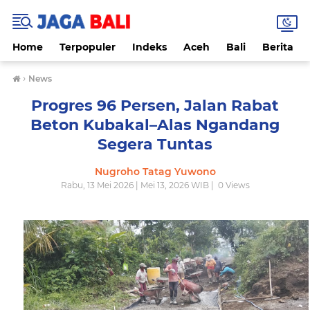
Home
Terpopuler
Indeks
Aceh
Bali
Berita
›
News
Progres 96 Persen, Jalan Rabat
Beton Kubakal–Alas Ngandang
Segera Tuntas
Nugroho Tatag Yuwono
Rabu, 13 Mei 2026 | Mei 13, 2026 WIB |
0
Views