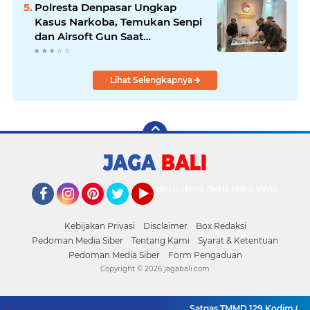
Polresta Denpasar Ungkap
Kasus Narkoba, Temukan Senpi
dan Airsoft Gun Saat
Pengerebekan
Lihat Selengkapnya
detikOto
detikTravel
detikFood
detikHealth
Wolipop
Facebook
Instagram
Pinterest
Twitter
YouTube
Kebijakan Privasi
Disclaimer
Box Redaksi
Pedoman Media Siber
Tentang Kami
Syarat & Ketentuan
Pedoman Media Siber
Form Pengaduan
Copyright ©
2026 jagabali.com
Satgas TMMD 129 Kodim 0904