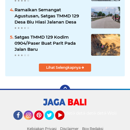
Ramaikan Semangat
Agustusan, Satgas TMMD 129
Desa Biu Hiasi Jalanan Desa
Satgas TMMD 129 Kodim
0904/Paser Buat Parit Pada
Jalan Baru
Lihat Selengkapnya
detikOto
detikTravel
detikFood
detikHealth
Wolipop
Facebook
Instagram
Pinterest
Twitter
YouTube
Kebijakan Privasi
Disclaimer
Box Redaksi