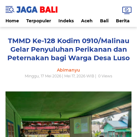
Home
Terpopuler
Indeks
Aceh
Bali
Berita
TMMD Ke-128 Kodim 0910/Malinau
Gelar Penyuluhan Perikanan dan
Peternakan bagi Warga Desa Luso
Abimanyu
Minggu, 17 Mei 2026 | Mei 17, 2026 WIB |
0
Views