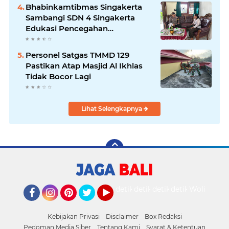
Bhabinkamtibmas Singakerta
Sambangi SDN 4 Singakerta
Edukasi Pencegahan
Penculikan Anak
Personel Satgas TMMD 129
Pastikan Atap Masjid Al Ikhlas
Tidak Bocor Lagi
Lihat Selengkapnya
detikOto
detikTravel
detikFood
detikHealth
Wolipop
Facebook
Instagram
Pinterest
Twitter
YouTube
Kebijakan Privasi
Disclaimer
Box Redaksi
Pedoman Media Siber
Tentang Kami
Syarat & Ketentuan