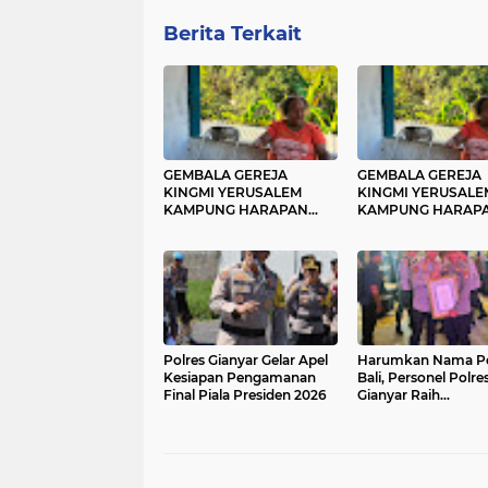
Berita Terkait
GEMBALA GEREJA
GEMBALA GEREJA
KINGMI YERUSALEM
KINGMI YERUSALE
KAMPUNG HARAPAN
KAMPUNG HARAP
IMBAU MASYARAKAT
IMBAU MASYARAK
JAGA PERSATUAN DAN
JAGA PERSATUAN
TIDAK MUDAH
TIDAK MUDAH
TERPROVOKASI
TERPROVOKASI
Polres Gianyar Gelar Apel
Harumkan Nama P
Kesiapan Pengamanan
Bali, Personel Polre
Final Piala Presiden 2026
Gianyar Raih
Penghargaan Hoeg
Awards 2026