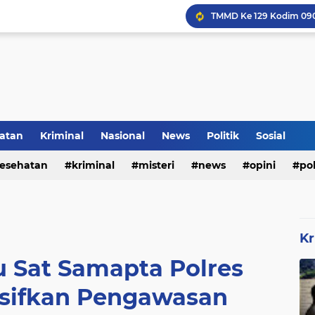
Inilah Tampilan Baru Ru
atan
Kriminal
Nasional
News
Politik
Sosial
Rumah Bapak Sirajudin 
esehatan
kriminal
misteri
news
opini
pol
Kr
u Sat Samapta Polres
nsifkan Pengawasan