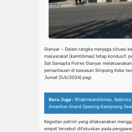
Gianyar – Dalam rangka menjaga situasi k
masyarakat (kamtibmas) tetap kondusif, pe
Sat Samapta Polres Gianyar melaksanakan 
pemantauan di kawasan Simpang Kebo Iwa 
Jumat (5/6/2026) pagi.
Baca Juga :
Bhabinkamtibmas, Babinsa
Amankan Grand Opening Kampoeng Seaf
Kegiatan patroli yang dilaksanakan meng
empat tersebut difokuskan pada pengawa