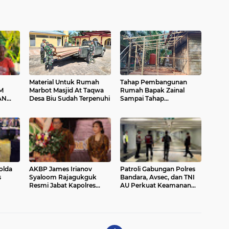
Material Untuk Rumah
Tahap Pembangunan
M
Marbot Masjid At Taqwa
Rumah Bapak Zainal
AN
Desa Biu Sudah Terpenuhi
Sampai Tahap
AT
Pembuatan Kerangka
 DAN
olda
AKBP James Irianov
Patroli Gabungan Polres
s
Syaloom Rajagukguk
Bandara, Avsec, dan TNI
Resmi Jabat Kapolres
AU Perkuat Keamanan
eng
Gianyar, Siap Lanjutkan
Terminal Domestik
Pelayanan Presisi
Ngurah Rai