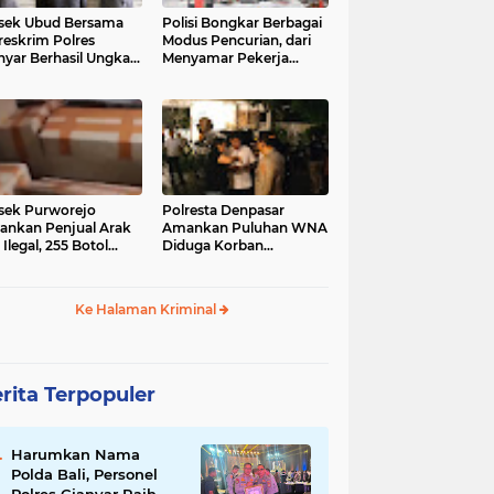
sek Ubud Bersama
Polisi Bongkar Berbagai
reskrim Polres
Modus Pencurian, dari
nyar Berhasil Ungkap
Menyamar Pekerja
s Curanmor Viral di
hingga Bobol Gerai
ia Sosial
sek Purworejo
Polresta Denpasar
nkan Penjual Arak
Amankan Puluhan WNA
 Ilegal, 255 Botol
Diduga Korban
ita
Penyekapan Akan di
Jadikan Operator Scam
Ke Halaman Kriminal
rita Terpopuler
Harumkan Nama
Polda Bali, Personel