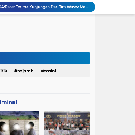
TMMD Ke 129 Kodim 0904/Paser Terima Kunjungan Dari Tim Wasev Mabesad
Personel Satgas TMMD 129 Kodim 0904/Paser Ciptakan Lingkungan Bersih
Sosialisasi Bahaya Narkoba Pada TMMD 129 Kodim 0904/Paser Disambut Positif
Babinsa Hadir di Posyandu Cenderawasih, Wujud Sinergi TNI Dukung Kesehatan Masyarakat
Polres Gianyar Gelar Apel Kesiapan Pengamanan Final Piala Presiden 2026
mah Bapak Sirajudi Setelah Direnovasi
Personel Satgas TMMD 129 Kodim 0904/Paser Bongkar Rumah milik Bapak Harim
Polresta Denpasar Ungkap Kasus Narkoba, Temukan Senpi dan Airsoft Gun Saat Pengerebekan
Masuk Fase Finishing Sebelum Diserahkan
itik
sejarah
sosial
Satgas TMMD Ke 129 Kodim 0904/Paser Pasang Lantai Baru Pada Rumah Bapak Harim
iminal