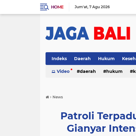
HOME
Jum'at
7 Agu 2026
Indeks
Daerah
Hukum
Keseh
Video
daerah
hukum
k
›
News
Patroli Terpad
Gianyar Inte