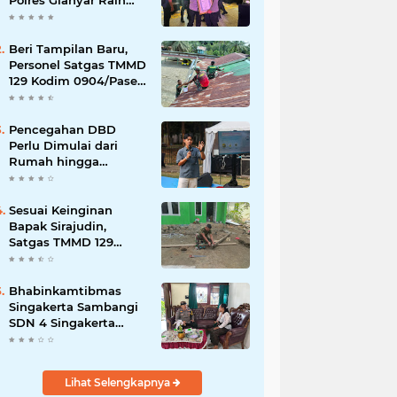
Polres Gianyar Raih
Penghargaan
Hoegeng Awards 2026
Beri Tampilan Baru,
Personel Satgas TMMD
129 Kodim 0904/Paser
Cat Atap Rumah
Marbot
Pencegahan DBD
Perlu Dimulai dari
Rumah hingga
Lingkungan Sekolah
Sesuai Keinginan
Bapak Sirajudin,
Satgas TMMD 129
Ubah Tampilan
Rumahnya
Bhabinkamtibmas
Singakerta Sambangi
SDN 4 Singakerta
Edukasi Pencegahan
Penculikan Anak
Lihat Selengkapnya