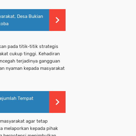
yarakat, Desa Bukian
koba
an pada titik-titik strategis
akat cukup tinggi. Kehadiran
encegah terjadinya gangguan
dan nyaman kepada masyarakat
 Sejumlah Tempat
 masyarakat agar tetap
a melaporkan kepada pihak
ng berpotensi menimbulkan