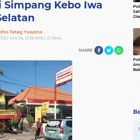
 Simpang Kebo Iwa
Pol
Sat
Selatan
Gia
Kasu
Med
oho Tatag Yuwono
026 | Juni 04, 2026 WIB |
0
Views
SHARE
Pol
Ama
Bali
Dis
Be