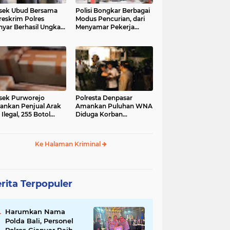
sek Ubud Bersama
Polisi Bongkar Berbagai
reskrim Polres
Modus Pencurian, dari
nyar Berhasil Ungkap
Menyamar Pekerja
s Curanmor Viral di
hingga Bobol Gerai
ia Sosial
sek Purworejo
Polresta Denpasar
nkan Penjual Arak
Amankan Puluhan WNA
 Ilegal, 255 Botol
Diduga Korban
ita
Penyekapan Akan di
Jadikan Operator Scam
Ke Halaman Kriminal
rita Terpopuler
Harumkan Nama
Polda Bali, Personel