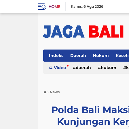
HOME
Kamis
6 Agu 2026
Indeks
Daerah
Hukum
Keseh
Video
daerah
hukum
k
›
News
Polda Bali Mak
Kunjungan Kerj