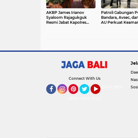
AKBP James Irianov
Patroli Gabungan P
Syaloom Rajagukguk
Bandara, Avsec, da
Resmi Jabat Kapolres
AU Perkuat Keama
Gianyar, Siap Lanjutkan
Terminal Domestik
Pelayanan Presisi
Ngurah Rai
Jel
Dae
Connect With Us
Nas
detikOto
detikTravel
Sosi
Facebook
Instagram
Pinterest
Twitter
YouTube
detikFood
detikHealth
Wolipop