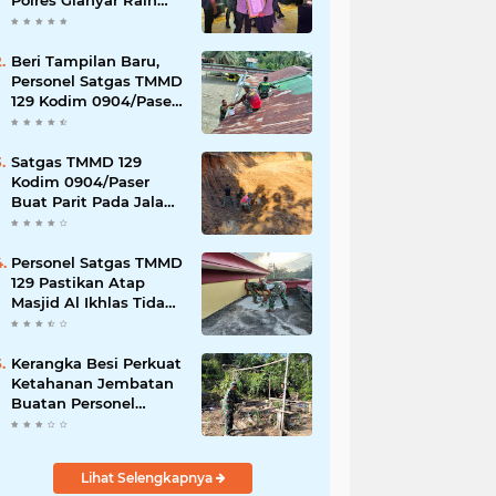
Polres Gianyar Raih
Penghargaan
Hoegeng Awards 2026
Beri Tampilan Baru,
Personel Satgas TMMD
129 Kodim 0904/Paser
Cat Atap Rumah
Marbot
Satgas TMMD 129
Kodim 0904/Paser
Buat Parit Pada Jalan
Baru
Personel Satgas TMMD
129 Pastikan Atap
Masjid Al Ikhlas Tidak
Bocor Lagi
Kerangka Besi Perkuat
Ketahanan Jembatan
Buatan Personel
TMMD 129
Lihat Selengkapnya