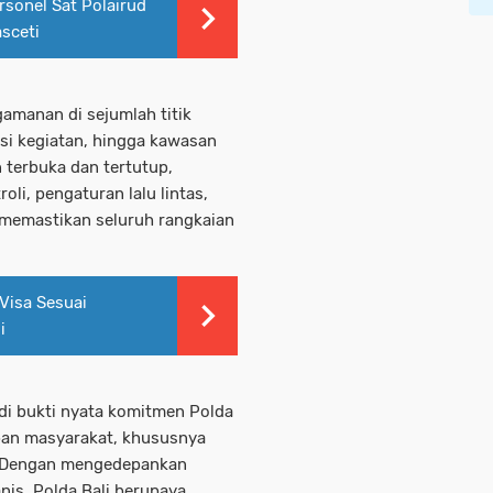
rsonel Sat Polairud
asceti
amanan di sejumlah titik
kasi kegiatan, hingga kawasan
terbuka dan tertutup,
oli, pengaturan lalu lintas,
memastikan seluruh rangkaian
Visa Sesuai
i
di bukti nyata komitmen Polda
ban masyarakat, khususnya
. Dengan mengedepankan
is, Polda Bali berupaya