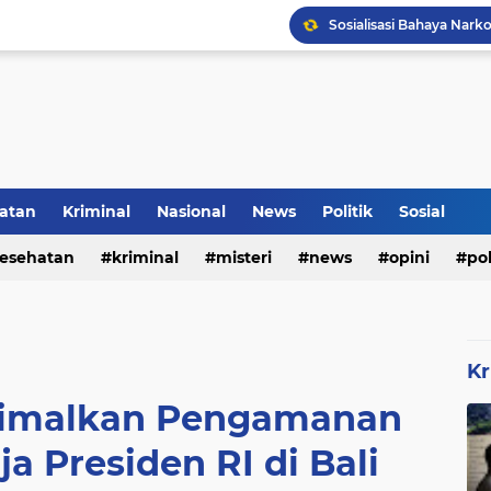
Inilah Tampilan Baru Ru
Rumah Bapak Sirajudin 
Pencegahan DBD Perlu 
atan
Kriminal
Nasional
News
Politik
Sosial
esehatan
kriminal
misteri
news
opini
pol
Kr
simalkan Pengamanan
a Presiden RI di Bali