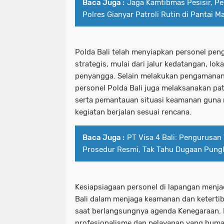
Baca Juga :
Jaga Kamtibmas Pesisir, Pe
Polres Gianyar Patroli Rutin di Pantai M
Polda Bali telah menyiapkan personel peng
strategis, mulai dari jalur kedatangan, lo
penyangga. Selain melakukan pengamanan 
personel Polda Bali juga melaksanakan patr
serta pemantauan situasi keamanan guna 
kegiatan berjalan sesuai rencana.
Baca Juga :
PT Visa 4 Bali: Pengurusan 
Prosedur Resmi, Tak Tahu Dugaan Pungl
Kesiapsiagaan personel di lapangan menja
Bali dalam menjaga keamanan dan keterti
saat berlangsungnya agenda Kenegaraan
profesionalisme dan pelayanan yang human