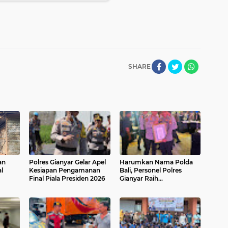
SHARE
an
Polres Gianyar Gelar Apel
Harumkan Nama Polda
l
Kesiapan Pengamanan
Bali, Personel Polres
Final Piala Presiden 2026
Gianyar Raih
ka
Penghargaan Hoegeng
Awards 2026