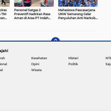
olres
Personel Satgas 2
Mahasiswa Pascasarjana
n TNI
Preventif Hadirkan Rasa
UNW Semarang Gelar
nan
Aman di Area PT Indah
Penyuluhan Anti Narkoba
Logistik Cargo
di SMK Negeri 3 Tarakan,
Kaltara
ajahi
rah
Kesehatan
Misteri
NT
ional
Opini
Politik
Sej
al
Wisata