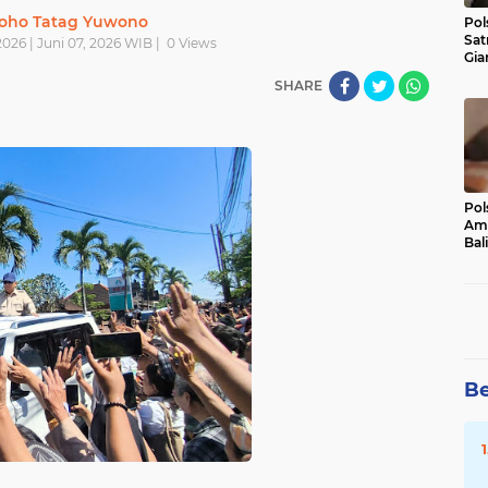
oho Tatag Yuwono
Pol
Sat
026 | Juni 07, 2026 WIB |
0
Views
Gia
Kasu
SHARE
Med
Pol
Ama
Bali
Dis
Be