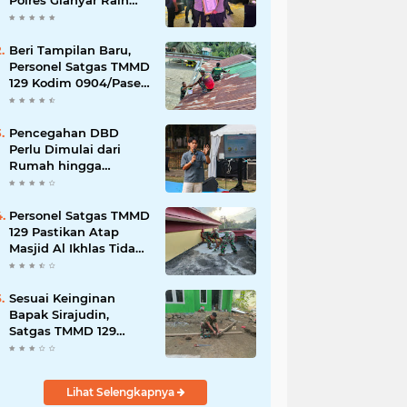
Polres Gianyar Raih
Penghargaan
Hoegeng Awards 2026
Beri Tampilan Baru,
Personel Satgas TMMD
129 Kodim 0904/Paser
Cat Atap Rumah
Marbot
Pencegahan DBD
Perlu Dimulai dari
Rumah hingga
Lingkungan Sekolah
Personel Satgas TMMD
129 Pastikan Atap
Masjid Al Ikhlas Tidak
Bocor Lagi
Sesuai Keinginan
Bapak Sirajudin,
Satgas TMMD 129
Ubah Tampilan
Rumahnya
Lihat Selengkapnya