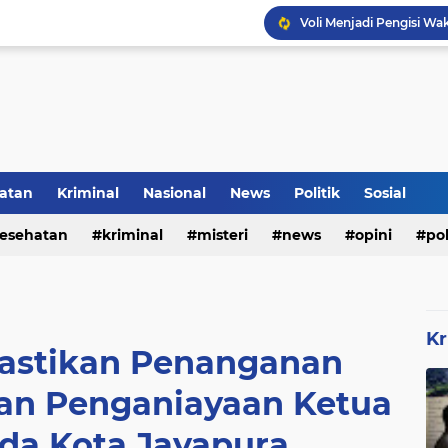
Voli Menjadi Pengisi W
Inilah Tampilan Baru Ru
atan
Kriminal
Nasional
News
Politik
Sosial
esehatan
kriminal
misteri
news
opini
pol
Kr
Pastikan Penanganan
aan Penganiayaan Ketua
uda Kota Jayapura