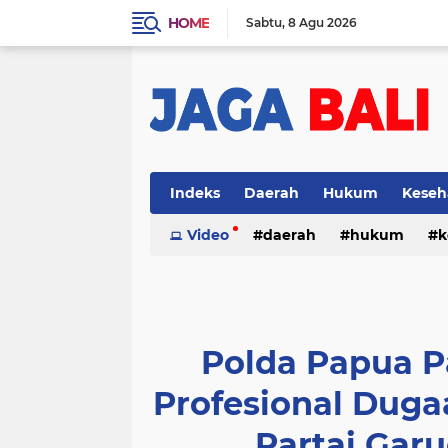
HOME
Sabtu
8 Agu 2026
Indeks
Daerah
Hukum
Keseh
Video
daerah
hukum
k
Polda Papua 
Profesional Dug
Partai Gar