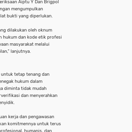
riksaan Aiptu Y Dan Brigpol
dengan mengumpulkan
lat bukti yang diperlukan.
ang dilakukan oleh oknum
n hukum dan kode etik profesi
yaan masyarakat melalui
an,” lanjutnya.
untuk tetap tenang dan
penegak hukum dalam
ga diminta tidak mudah
rverifikasi dan menyerahkan
nyidik.
atuan kerja dan pengawasan
skan komitmennya untuk terus
rofesional, humanis, dan