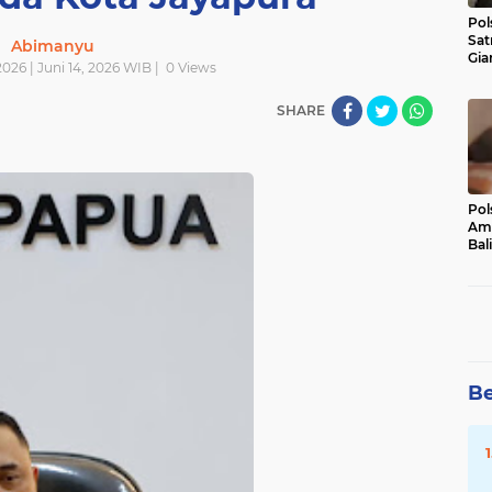
Pol
Sat
Abimanyu
Gia
026 | Juni 14, 2026 WIB |
0
Views
Kasu
Med
SHARE
Pol
Ama
Bali
Dis
Be