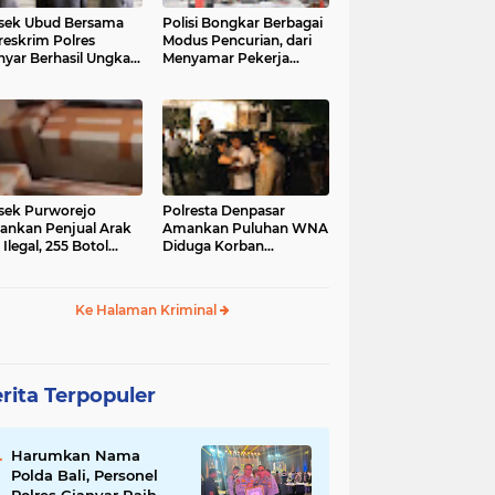
sek Ubud Bersama
Polisi Bongkar Berbagai
reskrim Polres
Modus Pencurian, dari
nyar Berhasil Ungkap
Menyamar Pekerja
s Curanmor Viral di
hingga Bobol Gerai
ia Sosial
sek Purworejo
Polresta Denpasar
nkan Penjual Arak
Amankan Puluhan WNA
 Ilegal, 255 Botol
Diduga Korban
ita
Penyekapan Akan di
Jadikan Operator Scam
Ke Halaman Kriminal
rita Terpopuler
Harumkan Nama
Polda Bali, Personel