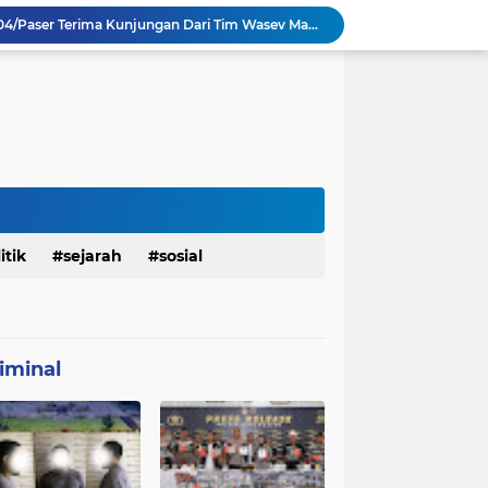
TMMD Ke 129 Kodim 0904/Paser Terima Kunjungan Dari Tim Wasev Mabesad
Personel Satgas TMMD 129 Kodim 0904/Paser Ciptakan Lingkungan Bersih
Sosialisasi Bahaya Narkoba Pada TMMD 129 Kodim 0904/Paser Disambut Positif
Babinsa Hadir di Posyandu Cenderawasih, Wujud Sinergi TNI Dukung Kesehatan Masyarakat
Polres Gianyar Gelar Apel Kesiapan Pengamanan Final Piala Presiden 2026
mah Bapak Sirajudi Setelah Direnovasi
Personel Satgas TMMD 129 Kodim 0904/Paser Bongkar Rumah milik Bapak Harim
Polresta Denpasar Ungkap Kasus Narkoba, Temukan Senpi dan Airsoft Gun Saat Pengerebekan
Masuk Fase Finishing Sebelum Diserahkan
itik
sejarah
sosial
Satgas TMMD Ke 129 Kodim 0904/Paser Pasang Lantai Baru Pada Rumah Bapak Harim
iminal