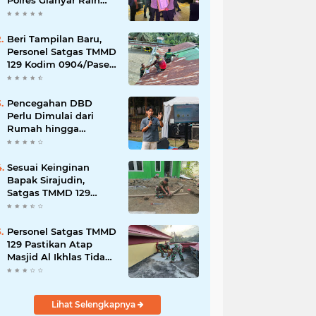
Polres Gianyar Raih
Penghargaan
Hoegeng Awards 2026
Beri Tampilan Baru,
Personel Satgas TMMD
129 Kodim 0904/Paser
Cat Atap Rumah
Marbot
Pencegahan DBD
Perlu Dimulai dari
Rumah hingga
Lingkungan Sekolah
Sesuai Keinginan
Bapak Sirajudin,
Satgas TMMD 129
Ubah Tampilan
Rumahnya
Personel Satgas TMMD
129 Pastikan Atap
Masjid Al Ikhlas Tidak
Bocor Lagi
Lihat Selengkapnya