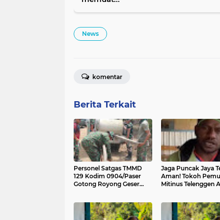
News
komentar
Berita Terkait
Personel Satgas TMMD
Jaga Puncak Jaya T
129 Kodim 0904/Paser
Aman! Tokoh Pem
Gotong Royong Geser
Mitinus Telenggen 
Material Gorong-gorong
Warga Tolak Provok
Dukung Pembangu