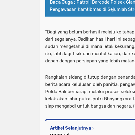
Baca Juga :
Patroli Barcode Polsek Gia
Pengawasan Kamtibmas di Sejumlah Str
"Bagi yang belum berhasil melaju ke tahap 
dari segalanya. Jadikan hasil hari ini seba
sudah mengetahui di mana letak kekurang
itu, latih lagi fisik dan mental kalian, da
depan dengan persiapan yang lebih matan
Rangkaian sidang ditutup dengan penanda
berita acara kelulusan oleh panitia, penga
Polda Bali berharap, melalui proses seleks
kelak akan lahir putra-putri Bhayangkara 
siap mengabdi untuk bangsa dan negara. (
Artikel Selanjutnya
memuat...