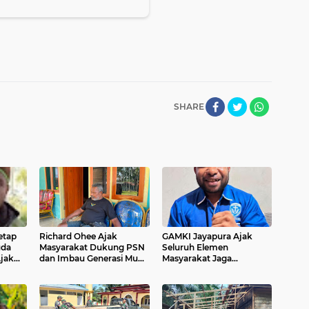
SHARE
etap
Richard Ohee Ajak
GAMKI Jayapura Ajak
uda
Masyarakat Dukung PSN
Seluruh Elemen
Ajak
dan Imbau Generasi Muda
Masyarakat Jaga
asi,
Menjaga Kondusivitas
Kamtibmas dan Tolak
nan
Papua
Provokasi