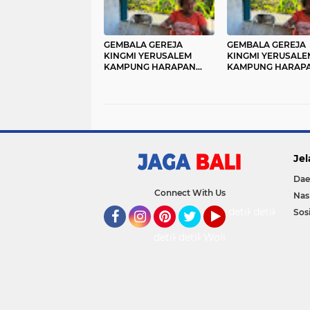
GEMBALA GEREJA
GEMBALA GEREJA
KINGMI YERUSALEM
KINGMI YERUSALE
KAMPUNG HARAPAN
KAMPUNG HARAP
IMBAU MASYARAKAT
IMBAU MASYARAK
JAGA PERSATUAN DAN
JAGA PERSATUAN
TIDAK MUDAH
TIDAK MUDAH
TERPROVOKASI
TERPROVOKASI
Jel
Dae
Connect With Us
Nas
detikOto
detikTravel
Sosi
Facebook
Instagram
Pinterest
Twitter
YouTube
detikFood
detikHealth
Wolipop