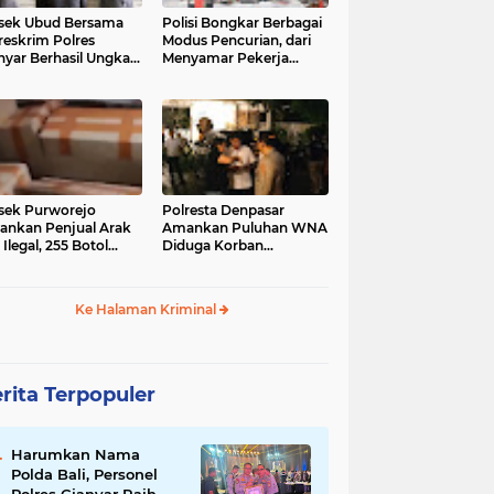
sek Ubud Bersama
Polisi Bongkar Berbagai
reskrim Polres
Modus Pencurian, dari
nyar Berhasil Ungkap
Menyamar Pekerja
s Curanmor Viral di
hingga Bobol Gerai
ia Sosial
sek Purworejo
Polresta Denpasar
nkan Penjual Arak
Amankan Puluhan WNA
 Ilegal, 255 Botol
Diduga Korban
ita
Penyekapan Akan di
Jadikan Operator Scam
Ke Halaman Kriminal
rita Terpopuler
Harumkan Nama
Polda Bali, Personel