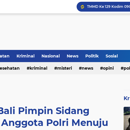
Inilah Tampilan Baru Ru
atan
Kriminal
Nasional
News
Politik
Sosial
Rumah Bapak Sirajudin 
esehatan
kriminal
misteri
news
opini
pol
Kr
ali Pimpin Sidang
 Anggota Polri Menuju