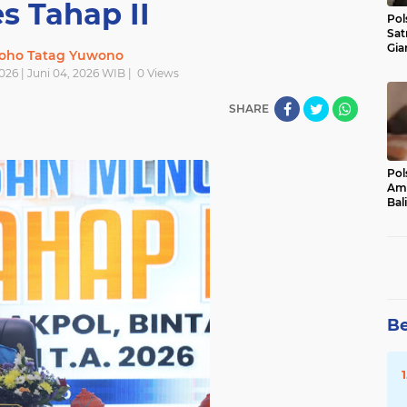
s Tahap II
Pol
Sat
Gia
oho Tatag Yuwono
Kasu
026 | Juni 04, 2026 WIB |
0
Views
Med
SHARE
Pol
Ama
Bali
Dis
Be