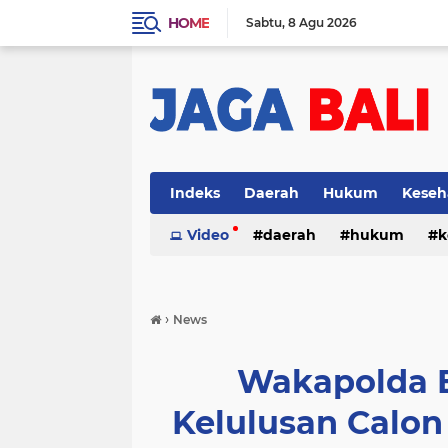
HOME
Sabtu
8 Agu 2026
Indeks
Daerah
Hukum
Keseh
Video
daerah
hukum
k
›
News
Wakapolda B
Kelulusan Calon