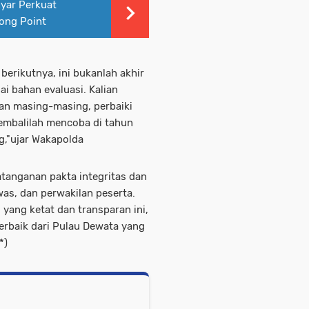
nyar Perkuat
ong Point
berikutnya, ini bukanlah akhir
gai bahan evaluasi. Kalian
an masing-masing, perbaiki
n kembalilah mencoba di tahun
g,"ujar Wakapolda
tanganan pakta integritas dan
was, dan perwakilan peserta.
i yang ketat dan transparan ini,
terbaik dari Pulau Dewata yang
*)