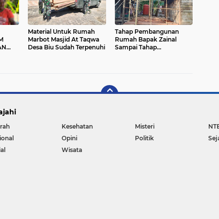
Material Untuk Rumah
Tahap Pembangunan
M
Marbot Masjid At Taqwa
Rumah Bapak Zainal
AN
Desa Biu Sudah Terpenuhi
Sampai Tahap
AT
Pembuatan Kerangka
 DAN
ajahi
rah
Kesehatan
Misteri
NT
ional
Opini
Politik
Sej
al
Wisata