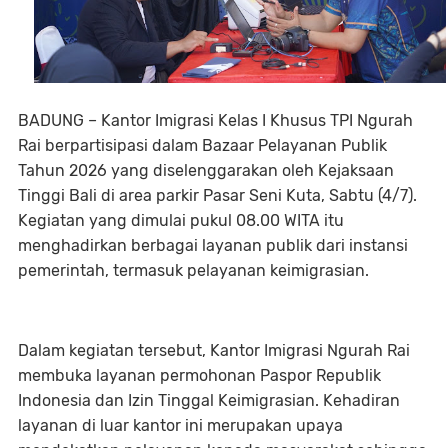
BADUNG – Kantor Imigrasi Kelas I Khusus TPI Ngurah
Rai berpartisipasi dalam Bazaar Pelayanan Publik
Tahun 2026 yang diselenggarakan oleh Kejaksaan
Tinggi Bali di area parkir Pasar Seni Kuta, Sabtu (4/7).
Kegiatan yang dimulai pukul 08.00 WITA itu
menghadirkan berbagai layanan publik dari instansi
pemerintah, termasuk pelayanan keimigrasian.
Dalam kegiatan tersebut, Kantor Imigrasi Ngurah Rai
membuka layanan permohonan Paspor Republik
Indonesia dan Izin Tinggal Keimigrasian. Kehadiran
layanan di luar kantor ini merupakan upaya