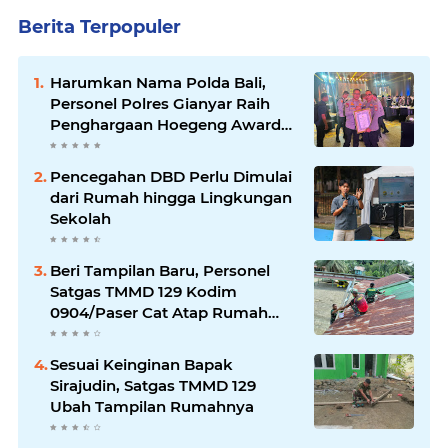
Berita Terpopuler
Harumkan Nama Polda Bali,
Personel Polres Gianyar Raih
Penghargaan Hoegeng Awards
2026
Pencegahan DBD Perlu Dimulai
dari Rumah hingga Lingkungan
Sekolah
Beri Tampilan Baru, Personel
Satgas TMMD 129 Kodim
0904/Paser Cat Atap Rumah
Marbot
Sesuai Keinginan Bapak
Sirajudin, Satgas TMMD 129
Ubah Tampilan Rumahnya