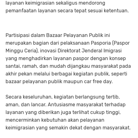
layanan keimigrasian sekaligus mendorong
pemanfaatan layanan secara tepat sesuai ketentuan.
Partisipasi dalam Bazaar Pelayanan Publik ini
merupakan bagian dari pelaksanaan Pasporia (Paspor
Minggu Ceria), inovasi Direktorat Jenderal Imigrasi
yang menghadirkan layanan paspor dengan konsep
santai, ramah, dan mudah dijangkau masyarakat pada
akhir pekan melalui berbagai kegiatan publik, seperti
bazaar pelayanan publik maupun car free day.
Secara keseluruhan, kegiatan berlangsung tertib,
aman, dan lancar. Antusiasme masyarakat terhadap
layanan yang diberikan juga terlihat cukup tinggi,
mencerminkan kebutuhan akan pelayanan
keimigrasian yang semakin dekat dengan masyarakat.