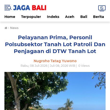
Home
Terpopuler
Indeks
Aceh
Bali
Berita
›
News
Pelayanan Prima, Personil
Polsubsektor Tanah Lot Patroli Dan
Penjagaan di DTW Tanah Lot
Nugroho Tatag Yuwono
Rabu, 08 Juli 2026 | Juli 08, 2026 WIB |
0
Views