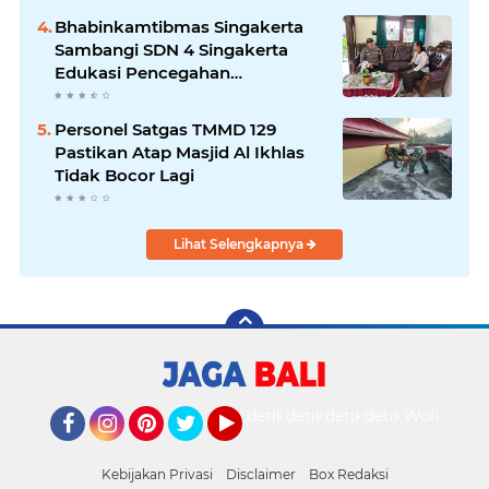
Bhabinkamtibmas Singakerta
Sambangi SDN 4 Singakerta
Edukasi Pencegahan
Penculikan Anak
Personel Satgas TMMD 129
Pastikan Atap Masjid Al Ikhlas
Tidak Bocor Lagi
Lihat Selengkapnya
detikOto
detikTravel
detikFood
detikHealth
Wolipop
Facebook
Instagram
Pinterest
Twitter
YouTube
Kebijakan Privasi
Disclaimer
Box Redaksi